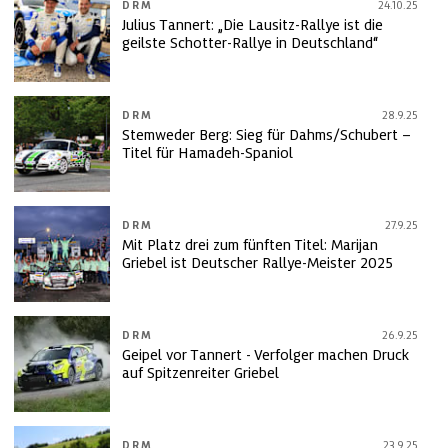
DRM
24.10.25
Julius Tannert: „Die Lausitz-Rallye ist die
geilste Schotter-Rallye in Deutschland“
DRM
28.9.25
Stemweder Berg: Sieg für Dahms/Schubert –
Titel für Hamadeh-Spaniol
DRM
27.9.25
Mit Platz drei zum fünften Titel: Marijan
Griebel ist Deutscher Rallye-Meister 2025
DRM
26.9.25
Geipel vor Tannert - Verfolger machen Druck
auf Spitzenreiter Griebel
DRM
23.9.25