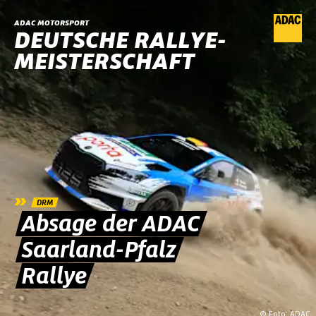
ADAC MOTORSPORT
DEUTSCHE RALLYE-
MEISTERSCHAFT
»
DRM
Absage der ADAC
Saarland-Pfalz
Rallye
© Foto: ADAC