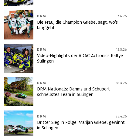
DRM
2.6.26
Die Frau, die Champion Griebel sagt, wo’s
langgeht
DRM
12.5.26
Video-Highlights der ADAC Actronics Rallye
Sulingen
DRM
26.4.26
DRM Nationals: Dahms und Schubert
schnellstes Team in Sulingen
DRM
25.4.26
Dritter Sieg in Folge: Marijan Griebel gewinnt
in Sulingen