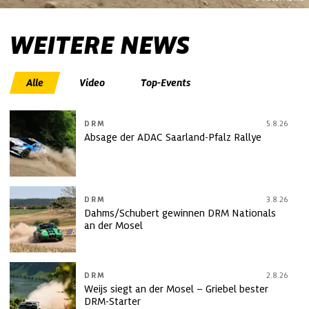
WEITERE NEWS
Alle
Video
Top-Events
DRM
5.8.26
Absage der ADAC Saarland-Pfalz Rallye
DRM
3.8.26
Dahms/Schubert gewinnen DRM Nationals
an der Mosel
DRM
2.8.26
Weijs siegt an der Mosel – Griebel bester
DRM-Starter