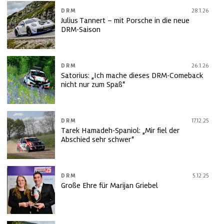
DRM
28.1.26
Julius Tannert – mit Porsche in die neue
DRM-Saison
DRM
26.1.26
Satorius: „Ich mache dieses DRM-Comeback
nicht nur zum Spaß“
DRM
17.12.25
Tarek Hamadeh-Spaniol: „Mir fiel der
Abschied sehr schwer“
DRM
5.12.25
Große Ehre für Marijan Griebel