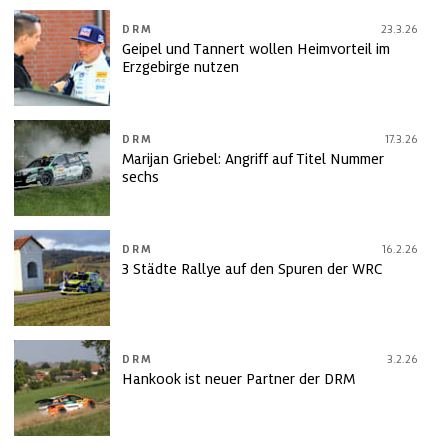
DRM
23.3.26
Geipel und Tannert wollen Heimvorteil im
Erzgebirge nutzen
DRM
17.3.26
Marijan Griebel: Angriff auf Titel Nummer
sechs
DRM
16.2.26
3 Städte Rallye auf den Spuren der WRC
DRM
3.2.26
Hankook ist neuer Partner der DRM