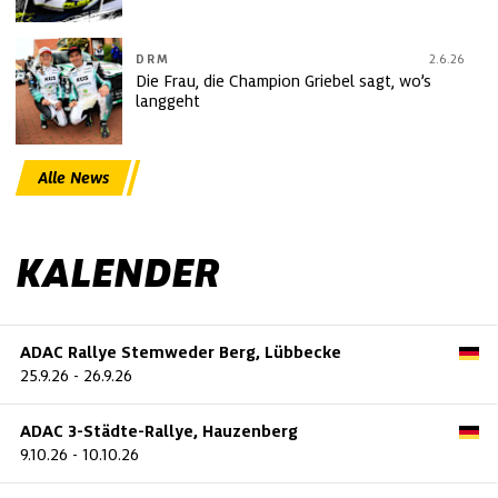
DRM
2.6.26
Die Frau, die Champion Griebel sagt, wo’s
langgeht
Alle News
KALENDER
ADAC Rallye Stemweder Berg, Lübbecke
25.9.26
-
26.9.26
ADAC 3-Städte-Rallye, Hauzenberg
9.10.26
-
10.10.26