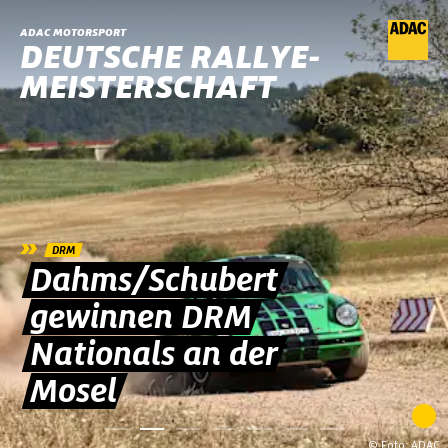
ADAC MOTORSPORT
DEUTSCHE RALLYE-
MEISTERSCHAFT
»
DRM
Dahms/Schubert
gewinnen DRM
Nationals an der
Mosel
© Foto: ADAC