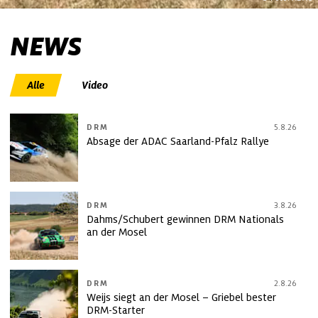
NEWS
Alle
Video
DRM
5.8.26
Absage der ADAC Saarland-Pfalz Rallye
DRM
3.8.26
Dahms/Schubert gewinnen DRM Nationals
an der Mosel
DRM
2.8.26
Weijs siegt an der Mosel – Griebel bester
DRM-Starter