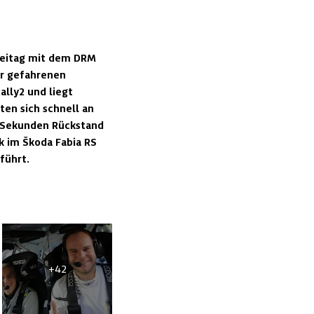
reitag mit dem DRM 
r gefahrenen 
ly2 und liegt 
en sich schnell an 
 Sekunden Rückstand 
 im Škoda Fabia RS 
führt. 
+42