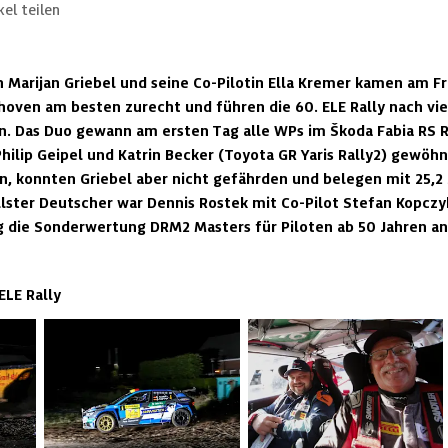
kel teilen
 Marijan Griebel und seine Co-Pilotin Ella Kremer kamen am F
oven am besten zurecht und führen die 60. ELE Rally nach vie
 Das Duo gewann am ersten Tag alle WPs im Škoda Fabia RS Ral
hilip Geipel und Katrin Becker (Toyota GR Yaris Rally2) gewöhnt
n, konnten Griebel aber nicht gefährden und belegen mit 25,2
llster Deutscher war Dennis Rostek mit Co-Pilot Stefan Kopczyk
ig die Sonderwertung DRM2 Masters für Piloten ab 50 Jahren an
ELE Rally