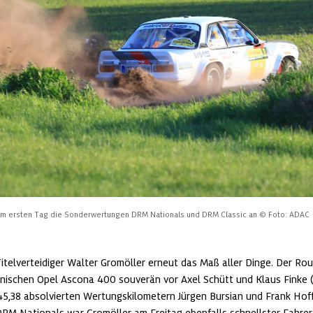
dem ersten Tag die Sonderwertungen DRM Nationals und DRM Classic an
© Foto: ADAC
itelverteidiger Walter Gromöller erneut das Maß aller Dinge. Der Routi
onischen Opel Ascona 400 souverän vor Axel Schütt und Klaus Finke 
 45,38 absolvierten Wertungskilometern Jürgen Bursian und Frank Hoff
 DRM Nationals war Gromöller am Freitag ebenfalls schnellster Fahrer