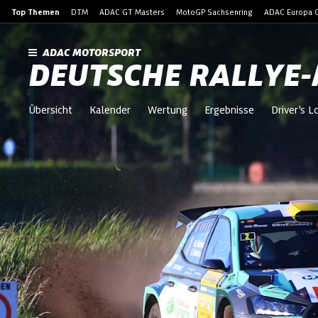
Top Themen
DTM
ADAC GT Masters
MotoGP Sachsenring
ADAC Europa C
ADAC MOTORSPORT
DEUTSCHE RALLYE-
Übersicht
Kalender
Wertung
Ergebnisse
Driver's 