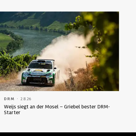
·
DRM
2.8.26
Weijs siegt an der Mosel – Griebel bester DRM-
Starter