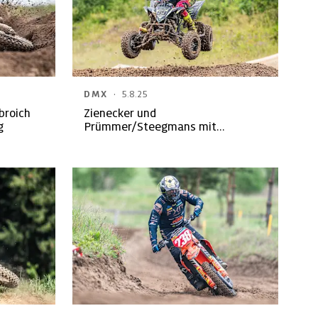
·
DMX
5.8.25
nbroich
Zienecker und
g
Prümmer/Steegmans mit
Doppelsiegen in Gerstetten