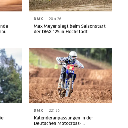
·
DMX
20.4.26
ende
Max Meyer siegt beim Saisonstart
nau
der DMX 125 in Höchstädt
·
DMX
22.1.26
ie
Kalenderanpassungen in der
Deutschen Motocross-