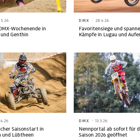
·
.5.26
DMX
28.4.26
DMX-Wochenende in
Favoritensiege und spann
 und Genthin
Kämpfe in Lugau und Aufe
·
.4.26
DMX
13.3.26
icher Saisonstart in
Nennportal ab sofort für d
 und Lübtheen
Saison 2026 geöffnet