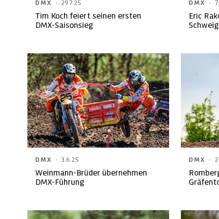
·
·
DMX
29.7.25
DMX
7
Tim Koch feiert seinen ersten
Eric Rak
DMX-Saisonsieg
Schweig
·
·
DMX
3.6.25
DMX
2
Weinmann-Brüder übernehmen
Romberg
DMX-Führung
Gräfent