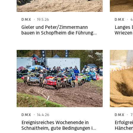
·
·
DMX
19.5.26
DMX
4
Gieler und Peter/Zimmermann
Langes 
bauen in Schopfheim die Führung
Wriezen
aus
·
·
DMX
14.4.26
DMX
7
Ereignisreiches Wochenende in
Erfolgre
Schnaitheim, gute Bedingungen in
Hänchen