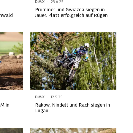
·
DMX
23.6.25
Prümmer und Gwiazda siegen in
chwald
Jauer, Platt erfolgreich auf Rügen
·
DMX
12.5.25
DM in
Rakow, Nindelt und Rach siegen in
Lugau