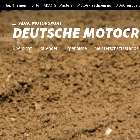
Top Themen
DTM
ADAC GT Masters
MotoGP Sachsenring
ADAC Europa C
ADAC MOTORSPORT
DEUTSCHE MOTOCR
Übersicht
Kalender
Ergebnisse
Meisterschaftsstände