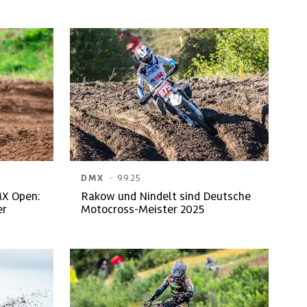
Meisterschaft
·
DMX
9.9.25
MX Open:
Rakow und Nindelt sind Deutsche
er
Motocross-Meister 2025