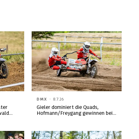
·
DMX
8.7.26
ster
Gieler dominiert die Quads,
wald
Hofmann/Freygang gewinnen bei
den Seitenwagen