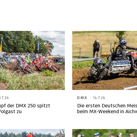
·
1.7.26
DMX
14.7.26
mpf der DMX 250 spitzt
Die ersten Deutschen Mei
Wolgast zu
beim MX-Weekend in Aich
gekürt