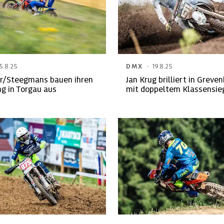
·
5.8.25
DMX
19.8.25
/Steegmans bauen ihren
Jan Krug brilliert in Greve
g in Torgau aus
mit doppeltem Klassensie