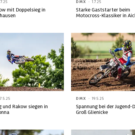
·
.7.25
DMX
1.7.25
ow mit Doppelsieg in
Starke Gaststarter beim
hausen
Motocross-Klassiker in Ai
·
7.5.25
DMX
19.5.25
 und Rakow siegen in
Spannung bei der Jugend-
onna
Groß Glienicke