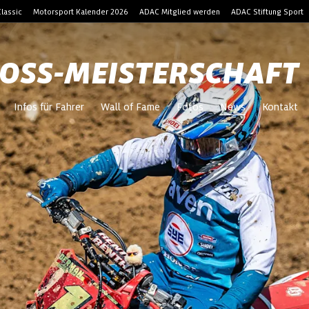
lassic
Motorsport Kalender 2026
ADAC Mitglied werden
ADAC Stiftung Sport
OSS-MEISTERSCHAFT
Infos für Fahrer
Wall of Fame
Fotos
News
Kontakt