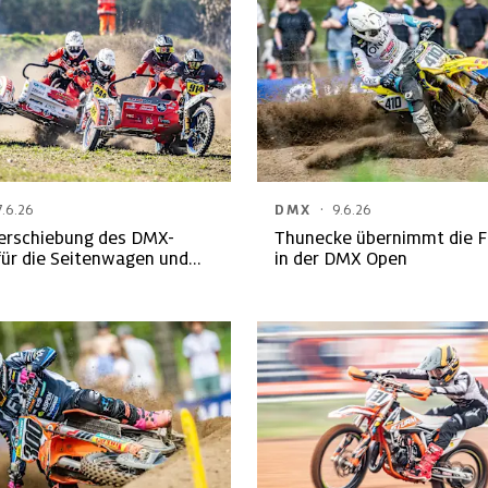
·
7.6.26
DMX
9.6.26
erschiebung des DMX-
Thunecke übernimmt die 
für die Seitenwagen und
in der DMX Open