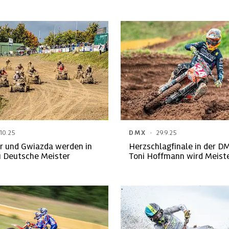
·
.10.25
DMX
29.9.25
 und Gwiazda werden in
Herzschlagfinale in der D
u Deutsche Meister
Toni Hoffmann wird Meist