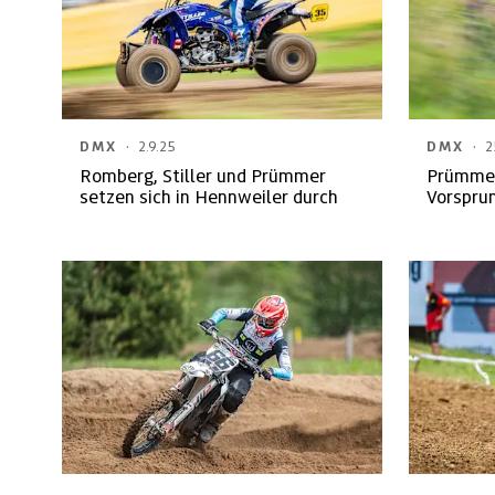
·
·
DMX
2.9.25
DMX
2
Romberg, Stiller und Prümmer
Prümmer
setzen sich in Hennweiler durch
Vorsprun