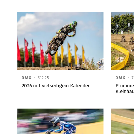
Bensdorf
·
·
DMX
5.12.25
DMX
7
2026 mit vielseitigem Kalender
Prümmer
Kleinha