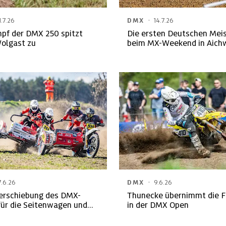
·
1.7.26
DMX
14.7.26
mpf der DMX 250 spitzt
Die ersten Deutschen Mei
Wolgast zu
beim MX-Weekend in Aich
gekürt
·
7.6.26
DMX
9.6.26
erschiebung des DMX-
Thunecke übernimmt die 
für die Seitenwagen und
in der DMX Open