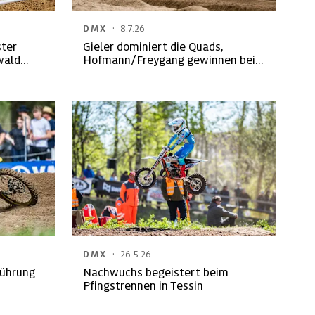
·
DMX
8.7.26
ster
Gieler dominiert die Quads,
wald
Hofmann/Freygang gewinnen bei
den Seitenwagen
·
DMX
26.5.26
Führung
Nachwuchs begeistert beim
Pfingstrennen in Tessin