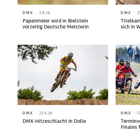
·
·
DMX
3.8.26
DMX
2
Papenmeier wird in Bielstein
Titelka
vorzeitig Deutsche Meisterin
sich in 
·
·
DMX
23.6.26
DMX
1
DMX-Hitzeschlacht in Dolle
Terminv
Finales 
Quads