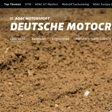
Top Themen
DTM
ADAC GT Masters
MotoGP Sachsenring
ADAC Europa C
ADAC MOTORSPORT
DEUTSCHE MOTOCR
Übersicht
Kalender
Ergebnisse
Meisterschaftsstände