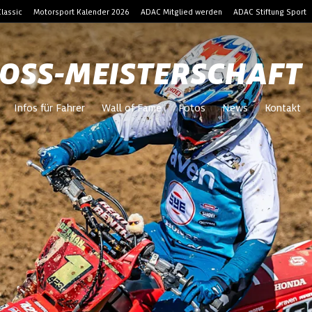
lassic
Motorsport Kalender 2026
ADAC Mitglied werden
ADAC Stiftung Sport
OSS-MEISTERSCHAFT
Infos für Fahrer
Wall of Fame
Fotos
News
Kontakt