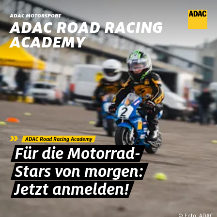
ADAC MOTORSPORT
ADAC ROAD RACING
ACADEMY
»
ADAC Road Racing Academy
Für die Motorrad-
Stars von morgen:
Jetzt anmelden!
© Foto: ADAC