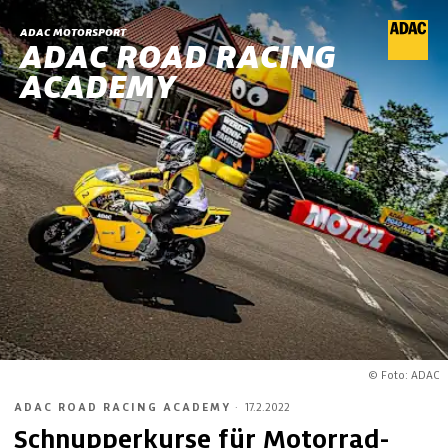
ADAC MOTORSPORT
ADAC ROAD RACING
ACADEMY
© Foto: ADAC
ADAC ROAD RACING ACADEMY
·
17.2.2022
Schnupperkurse für Motorrad-