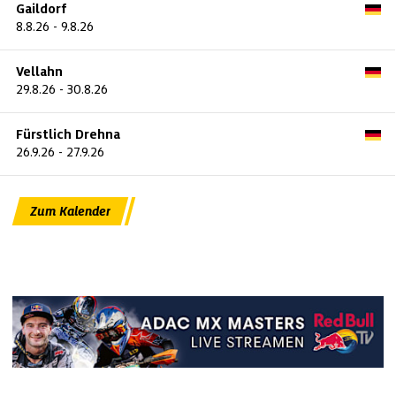
Gaildorf
8.8.26
-
9.8.26
Vellahn
29.8.26
-
30.8.26
Fürstlich Drehna
26.9.26
-
27.9.26
Zum Kalender