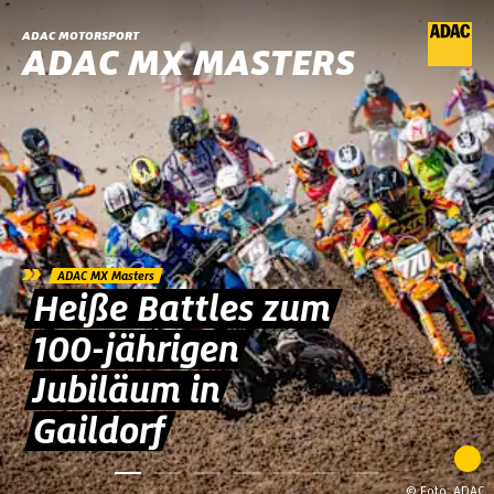
ADAC MOTORSPORT
ADAC MX MASTERS
»
ADAC MX Masters
Heiße Battles zum
100-jährigen
Jubiläum in
Gaildorf
© Foto: ADAC