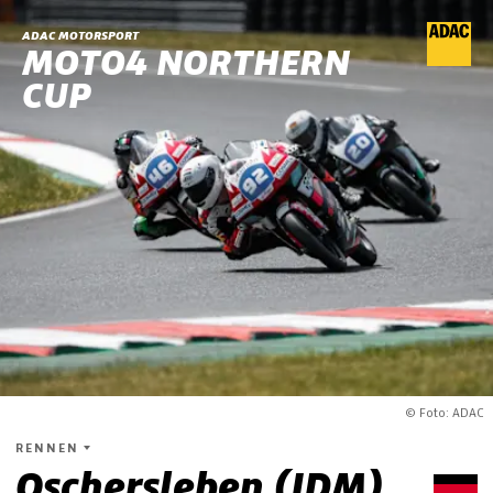
ADAC MOTORSPORT
MOTO4 NORTHERN
CUP
© Foto: ADAC
RENNEN
Oschersleben (IDM)