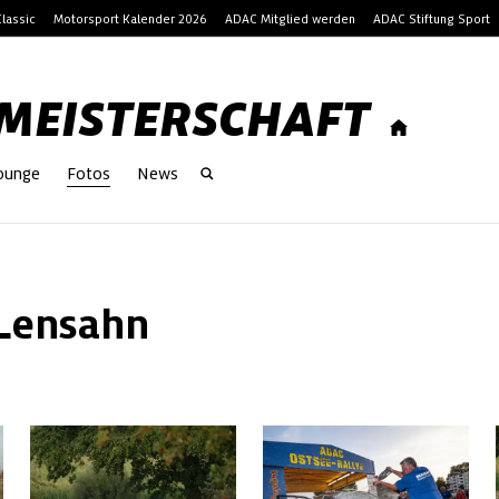
lassic
Motorsport Kalender 2026
ADAC Mitglied werden
ADAC Stiftung Sport
-MEISTERSCHAFT
Lounge
Fotos
News
 Lensahn