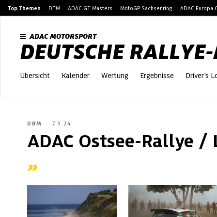
Top Themen
DTM
ADAC GT Masters
MotoGP Sachsenring
ADAC Europa C
ADAC MOTORSPORT
DEUTSCHE RALLYE
Übersicht
Kalender
Wertung
Ergebnisse
Driver's 
DRM
7.9.24
ADAC Ostsee-Rallye /