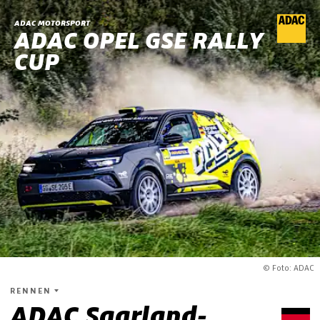
ADAC MOTORSPORT
ADAC OPEL GSE RALLY
CUP
© Foto: ADAC
RENNEN
ADAC Saarland-