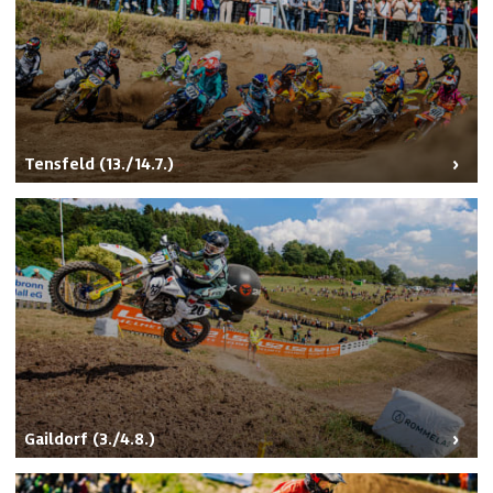
Tensfeld (13./14.7.)
Gaildorf (3./4.8.)