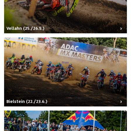
Vellahn (25./26.5.)
Bielstein (22./23.6.)