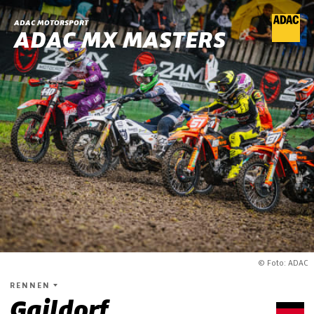
ADAC MOTORSPORT
ADAC MX MASTERS
© Foto: ADAC
RENNEN
Gaildorf