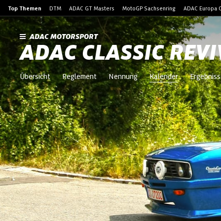
Top Themen
DTM
ADAC GT Masters
MotoGP Sachsenring
ADAC Europa C
ADAC MOTORSPORT
ADAC CLASSIC REV
Übersicht
Reglement
Nennung
Kalender
Ergebniss