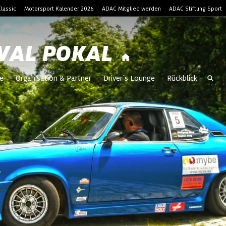
lassic
Motorsport Kalender 2026
ADAC Mitglied werden
ADAC Stiftung Sport
IVAL POKAL
e
Organisation & Partner
Driver´s Lounge
Rückblick