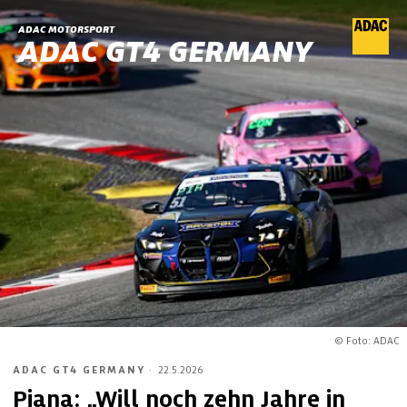
ADAC MOTORSPORT
ADAC GT4 GERMANY
© Foto: ADAC
ADAC GT4 GERMANY
·
22.5.2026
Piana: „Will noch zehn Jahre in