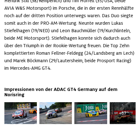
Hendrik Still (38/Kempenich) und Tim Horrell (35/USA, beide 
AVIA W&S Motorsport) im Porsche, die in der ersten Rennhälfte 
noch auf der dritten Position unterwegs waren. Das Duo siegte 
somit auch in der PRO-AM-Wertung. Neunte wurden Lukas 
Stiefelhagen (19/NED) und Leon Bauchmüller (19/Kurchlinteln, 
beide ME Motorsport). Stiefelhagen konnte sich dadurch auch 
über den Triumph in der Rookie-Wertung freuen. Die Top Zehn 
komplettierten Roman Fellner-Feldegg (24/Landsberg am Lech) 
und Marek Böckmann (29/Lautersheim, beide Prosport Racing) 
im Mercedes-AMG GT4.
Impressionen von der ADAC GT4 Germany auf dem 
Norisring
+67