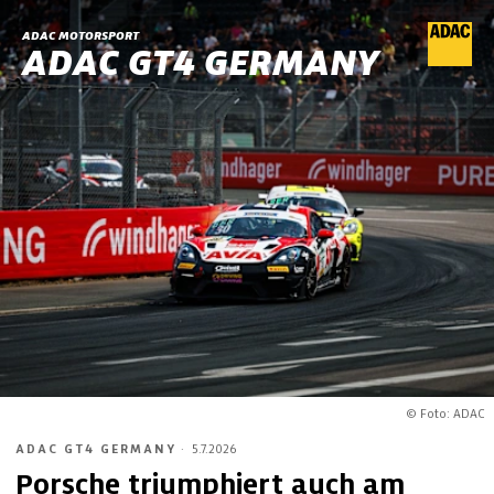
ADAC MOTORSPORT
ADAC GT4 GERMANY
© Foto: ADAC
ADAC GT4 GERMANY
·
5.7.2026
Porsche triumphiert auch am