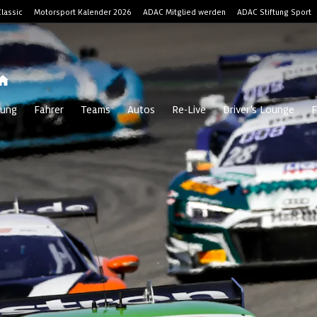
lassic
Motorsport Kalender 2026
ADAC Mitglied werden
ADAC Stiftung Sport
ung
Fahrer
Teams
Autos
Re-Live
Driver's Lounge
F