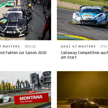
·
·
T MASTERS
28.12.20
ADAC GT MASTERS
27.12
nd Fakten zur Saison 2020
Callaway Competition auc
am Start