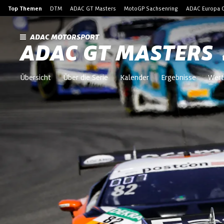
Top Themen
DTM
ADAC GT Masters
MotoGP Sachsenring
ADAC Europa C
ADAC MOTORSPORT
ADAC GT MASTERS
Übersicht
Über die Serie
Kalender
Ergebnisse
Wert