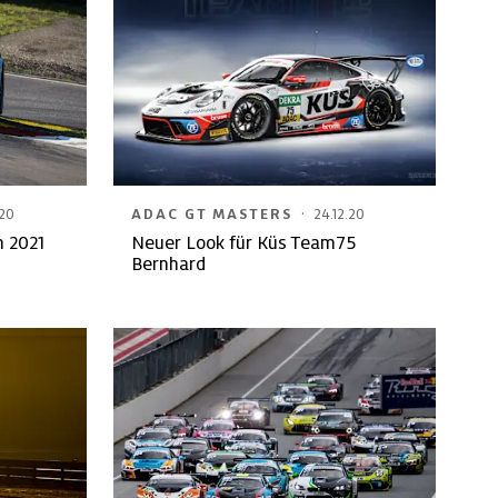
·
.20
ADAC GT MASTERS
24.12.20
h 2021
Neuer Look für Küs Team75
Bernhard