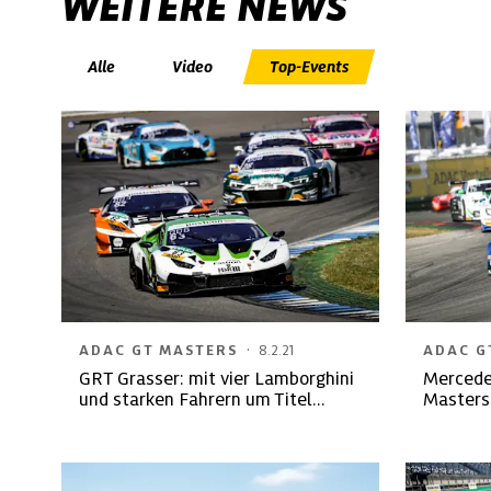
WEITERE NEWS
Alle
Video
Top-Events
·
ADAC GT MASTERS
8.2.21
ADAC G
GRT Grasser: mit vier Lamborghini
Mercede
und starken Fahrern um Titel
Masters
kämpfen