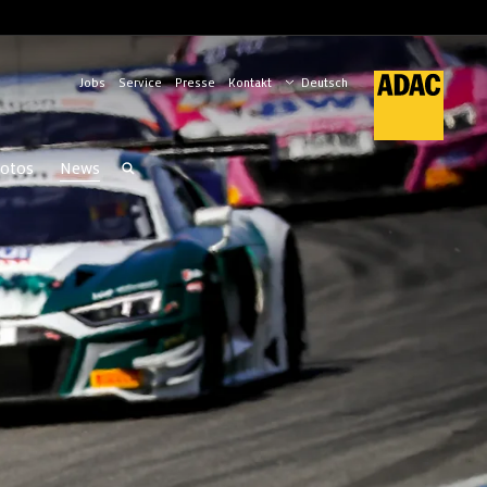
Jobs
Service
Presse
Kontakt
otos
News