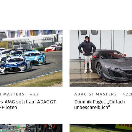
·
·
T MASTERS
4.2.21
ADAC GT MASTERS
4.2.21
s-AMG setzt auf ADAC GT
Dominik Fugel: „Einfach
-Piloten
unbeschreiblich“