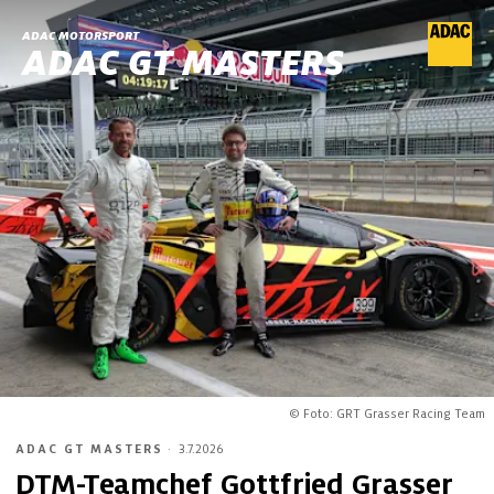
ADAC MOTORSPORT
ADAC GT MASTERS
© Foto: GRT Grasser Racing Team
ADAC GT MASTERS
·
3.7.2026
DTM-Teamchef Gottfried Grasser