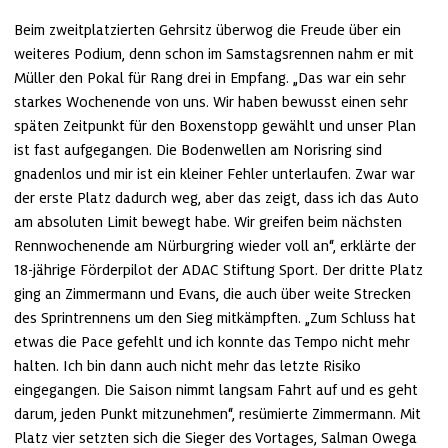
Beim zweitplatzierten Gehrsitz überwog die Freude über ein 
weiteres Podium, denn schon im Samstagsrennen nahm er mit 
Müller den Pokal für Rang drei in Empfang. „Das war ein sehr 
starkes Wochenende von uns. Wir haben bewusst einen sehr 
späten Zeitpunkt für den Boxenstopp gewählt und unser Plan 
ist fast aufgegangen. Die Bodenwellen am Norisring sind 
gnadenlos und mir ist ein kleiner Fehler unterlaufen. Zwar war 
der erste Platz dadurch weg, aber das zeigt, dass ich das Auto 
am absoluten Limit bewegt habe. Wir greifen beim nächsten 
Rennwochenende am Nürburgring wieder voll an“, erklärte der 
18-jährige Förderpilot der ADAC Stiftung Sport. Der dritte Platz 
ging an Zimmermann und Evans, die auch über weite Strecken 
des Sprintrennens um den Sieg mitkämpften. „Zum Schluss hat 
etwas die Pace gefehlt und ich konnte das Tempo nicht mehr 
halten. Ich bin dann auch nicht mehr das letzte Risiko 
eingegangen. Die Saison nimmt langsam Fahrt auf und es geht 
darum, jeden Punkt mitzunehmen“, resümierte Zimmermann. Mit 
Platz vier setzten sich die Sieger des Vortages, Salman Owega 