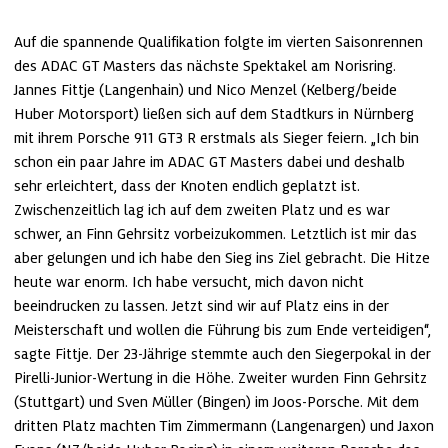
Auf die spannende Qualifikation folgte im vierten Saisonrennen 
des ADAC GT Masters das nächste Spektakel am Norisring. 
Jannes Fittje (Langenhain) und Nico Menzel (Kelberg/beide 
Huber Motorsport) ließen sich auf dem Stadtkurs in Nürnberg 
mit ihrem Porsche 911 GT3 R erstmals als Sieger feiern. „Ich bin 
schon ein paar Jahre im ADAC GT Masters dabei und deshalb 
sehr erleichtert, dass der Knoten endlich geplatzt ist. 
Zwischenzeitlich lag ich auf dem zweiten Platz und es war 
schwer, an Finn Gehrsitz vorbeizukommen. Letztlich ist mir das 
aber gelungen und ich habe den Sieg ins Ziel gebracht. Die Hitze 
heute war enorm. Ich habe versucht, mich davon nicht 
beeindrucken zu lassen. Jetzt sind wir auf Platz eins in der 
Meisterschaft und wollen die Führung bis zum Ende verteidigen“, 
sagte Fittje. Der 23-Jährige stemmte auch den Siegerpokal in der 
Pirelli-Junior-Wertung in die Höhe. Zweiter wurden Finn Gehrsitz 
(Stuttgart) und Sven Müller (Bingen) im Joos-Porsche. Mit dem 
dritten Platz machten Tim Zimmermann (Langenargen) und Jaxon 