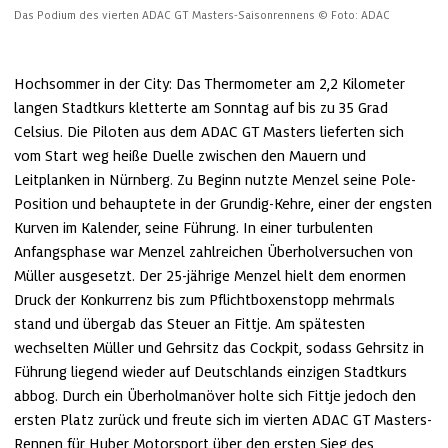
Das Podium des vierten ADAC GT Masters-Saisonrennens
© Foto: ADAC
Hochsommer in der City: Das Thermometer am 2,2 Kilometer 
langen Stadtkurs kletterte am Sonntag auf bis zu 35 Grad 
Celsius. Die Piloten aus dem ADAC GT Masters lieferten sich 
vom Start weg heiße Duelle zwischen den Mauern und 
Leitplanken in Nürnberg. Zu Beginn nutzte Menzel seine Pole-
Position und behauptete in der Grundig-Kehre, einer der engsten 
Kurven im Kalender, seine Führung. In einer turbulenten 
Anfangsphase war Menzel zahlreichen Überholversuchen von 
Müller ausgesetzt. Der 25-jährige Menzel hielt dem enormen 
Druck der Konkurrenz bis zum Pflichtboxenstopp mehrmals 
stand und übergab das Steuer an Fittje. Am spätesten 
wechselten Müller und Gehrsitz das Cockpit, sodass Gehrsitz in 
Führung liegend wieder auf Deutschlands einzigen Stadtkurs 
abbog. Durch ein Überholmanöver holte sich Fittje jedoch den 
ersten Platz zurück und freute sich im vierten ADAC GT Masters-
Rennen für Huber Motorsport über den ersten Sieg des 