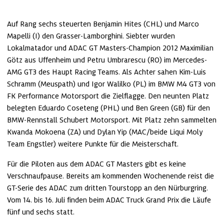
Auf Rang sechs steuerten Benjamin Hites (CHL) und Marco 
Mapelli (I) den Grasser-Lamborghini. Siebter wurden 
Lokalmatador und ADAC GT Masters-Champion 2012 Maximilian 
Götz aus Uffenheim und Petru Umbrarescu (RO) im Mercedes-
AMG GT3 des Haupt Racing Teams. Als Achter sahen Kim-Luis 
Schramm (Meuspath) und Igor Walilko (PL) im BMW M4 GT3 von 
FK Performance Motorsport die Zielflagge. Den neunten Platz 
belegten Eduardo Coseteng (PHL) und Ben Green (GB) für den 
BMW-Rennstall Schubert Motorsport. Mit Platz zehn sammelten 
Kwanda Mokoena (ZA) und Dylan Yip (MAC/beide Liqui Moly 
Team Engstler) weitere Punkte für die Meisterschaft. 
Für die Piloten aus dem ADAC GT Masters gibt es keine 
Verschnaufpause. Bereits am kommenden Wochenende reist die 
GT-Serie des ADAC zum dritten Tourstopp an den Nürburgring. 
Vom 14. bis 16. Juli finden beim ADAC Truck Grand Prix die Läufe 
fünf und sechs statt.