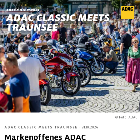
ADAC MOTORSPORT
ADAC CLASSIC MEETS
TRAUNSEE
© Foto: ADAC
ADAC CLASSIC MEETS TRAUNSEE
·
31.10.2024
Markenoffenes ADAC