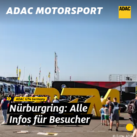
ADAC MOTORSPORT
»
ADAC GT4 Germany
Nürburgring: Alle
Infos für Besucher
© Foto: ADAC