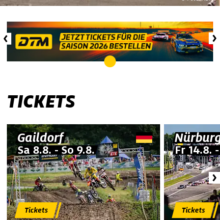
TICKETS
Gaildorf
Nürburg
Sa
8.8.
-
So
9.8.
Fr
14.8.
Tickets
Tickets