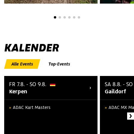
KALENDER
Alle Events
Top-Events
FR
7.8.
-
SO
9.8.
SA
8.8.
-
SO
Kerpen
Gaildorf
ADAC Kart Masters
ADAC MX Ma