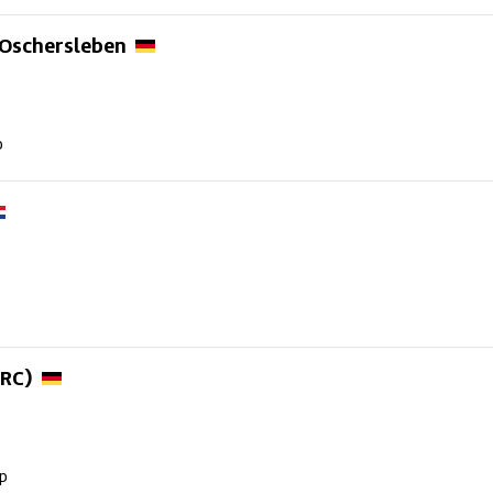
Oschersleben
p
RC)
up