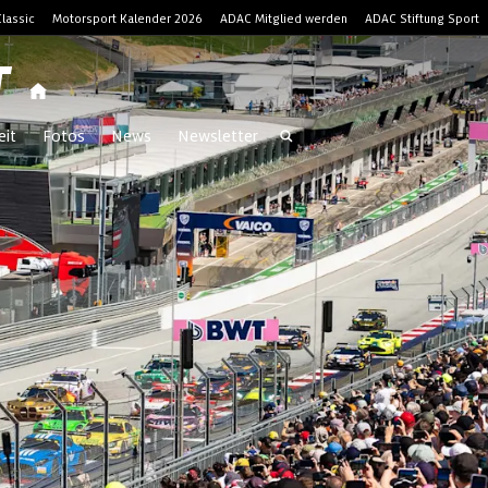
lassic
Motorsport Kalender 2026
ADAC Mitglied werden
ADAC Stiftung Sport
T
eit
Fotos
News
Newsletter