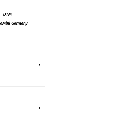
g
DTM
oMini Germany