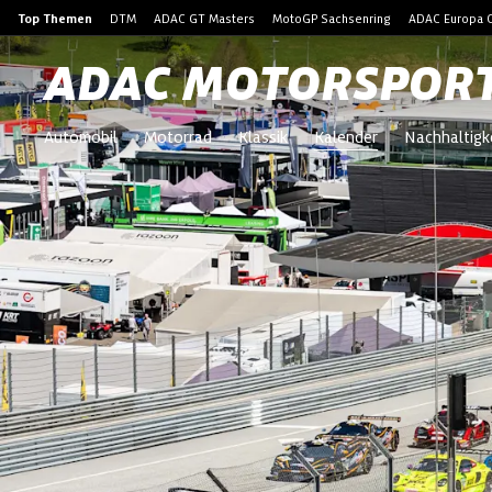
Top Themen
DTM
ADAC GT Masters
MotoGP Sachsenring
ADAC Europa C
ADAC MOTORSPOR
Automobil
Motorrad
Klassik
Kalender
Nachhaltigk