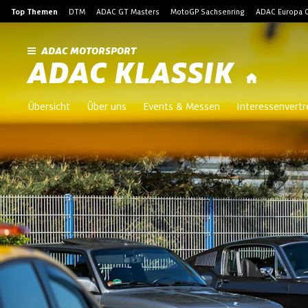
Top Themen
DTM
ADAC GT Masters
MotoGP Sachsenring
ADAC Europa C
ADAC MOTORSPORT
ADAC KLASSIK
Übersicht
Über uns
Events & Messen
Interessenvert