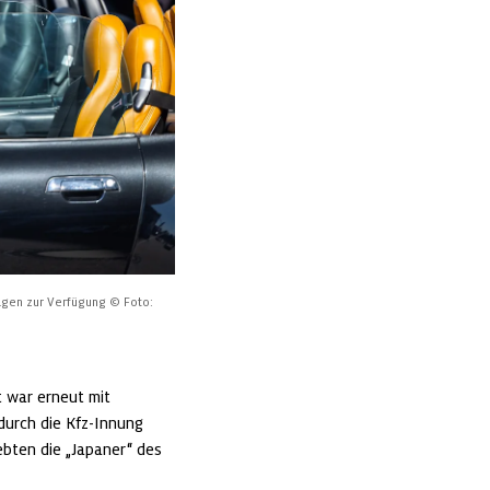
agen zur Verfügung
© Foto: 
 war erneut mit 
urch die Kfz-Innung 
bten die „Japaner“ des 