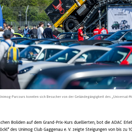
m Unimog-Parcours konnten sich Besucher von der Geländegängigkeit des „Universal‑
schen Boliden auf dem Grand-Prix-Kurs duellierten, bot die ADAC Erlebn
öckl“ des Unimog Club Gaggenau e. V. zeigte Steigungen von bis zu 1