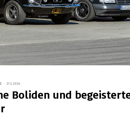
C
·
21.5.2026
he Boliden und begeistert
r