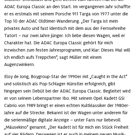
ADAC Europa Classic an den Start. Im vergangenen Jahr schaffte 
er es erstmals mit seinem Porsche 911 Targa von 1977 unter die 
Top 10 der ADAC Oldtimer-Wanderung. „Der Targa ist mein 
privates Auto und fast identisch mit dem aus der Fernsehreihe 
Tatort – nur zwei Jahre jünger. Ich liebe diesen Wagen, weil er 
Charakter hat. Die ADAC Europa Classic gehört für mich 
inzwischen zum festen Jahresprogramm, und klar: Dieses Mal will 
ich endlich aufs Treppchen“, sagt Müller mit einem 
Augenzwinkern.
Eloy de Jong, Boygroup-Star der 1990er mit „Caught in the Act“ 
und solistisch als Pop-Schlager-Künstler erfolgreich, gibt 
hingegen sein Debüt bei der ADAC Europa Classic. Begleitet wird 
er von seinem Lebenspartner Ibo. Mit seinem Opel Kadett GSi 
Cabrio von 1989 bringt er einen echten Kultklassiker der 1980er-
Jahre auf die Strecke. Bekannt ist der Wagen unter anderem für 
die serienmäßige digitale Anzeige – unter Fans nur liebevoll 
„Mäusekino“ genannt. „Der Kadett ist für mich ein Stück Freiheit 
auf vier Rädern. Deswegen ist er auch in meinem neuen Musik-