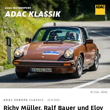
ADAC MOTORSPORT
ADAC KLASSIK
© Foto: ADAC
ADAC EUROPA CLASSIC
·
25.8.2025
Richy Müller, Ralf Bauer und Eloy