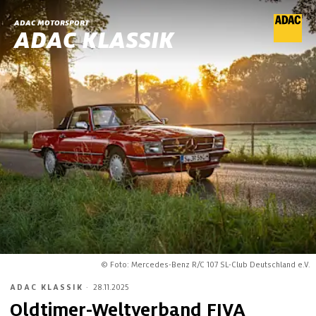
ADAC MOTORSPORT
ADAC KLASSIK
© Foto: Mercedes-Benz R/C 107 SL-Club Deutschland e.V.
ADAC KLASSIK
·
28.11.2025
Oldtimer-Weltverband FIVA