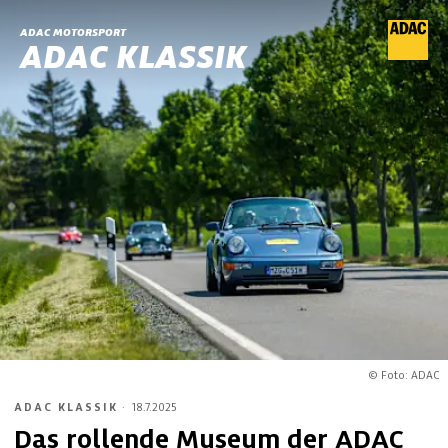
ADAC MOTORSPORT
ADAC KLASSIK
© Foto: ADAC
ADAC KLASSIK
·
18.7.2025
Das rollende Museum der ADAC