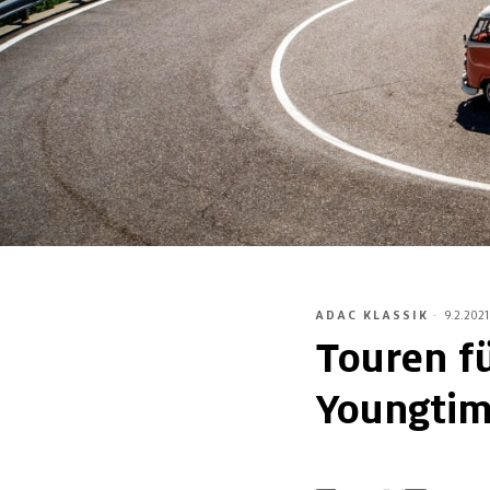
ADAC KLASSIK
·
9.2.2021
Touren f
Youngtim