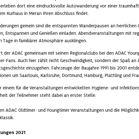
 erleben dort eine eindrucksvolle Autowanderung vor einer traumhafte
em Kurhaus in Meran Ihren Abschluss findet.
erungen gemein sind die entspannten Wanderpausen an herrlichen O
en, Entspannen und Genießen einladen. Abendveranstaltungen mit regi
en Tage in familiärer Atmosphäre ausklingen.
rt der ADAC gemeinsam mit seinen Regionalclubs bei den ADAC Youngt
r-Fans. Auch hier zählt nicht Geschwindigkeit, sondern der Spaß an 
ätsgeschichte einzugehen. Fahrzeuge der Baujahre 1991 bis 2001 entde
ionen um Saarlouis, Karlsruhe, Dortmund, Hamburg, Plattling und Fran
r einem für die Veranstaltungen entwickelten Hygiene- und Infektion
it der Teilnehmer steht dabei an erster Stelle. 

en ADAC Oldtimer- und Youngtimer Veranstaltungen und die Möglichke
ssik.

ungen 2021