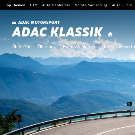
Top Themen
DTM
ADAC GT Masters
MotoGP Sachsenring
ADAC Europa C
ADAC MOTORSPORT
ADAC KLASSIK
Übersicht
Über uns
Events & Messen
Interessenvert