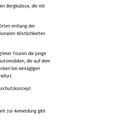
n Bergkulisse, die mit 
rten entlang der 
onalen Köstlichkeiten 
imer Touren die junge 
Automobilen, die auf dem 
cken bei eintägigen 
kfurt.
sschutzkonzept 
it zur Anmeldung gibt 