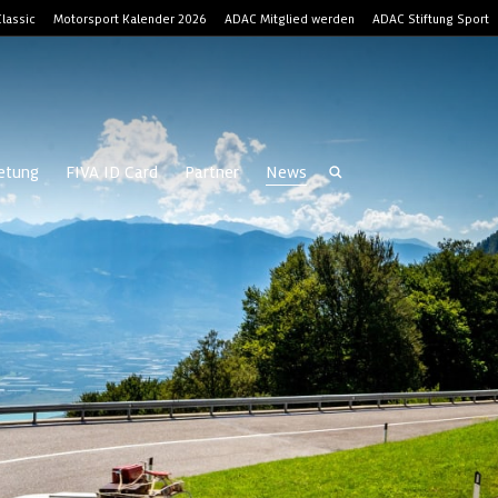
lassic
Motorsport Kalender 2026
ADAC Mitglied werden
ADAC Stiftung Sport
retung
FIVA ID Card
Partner
News