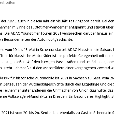
kel teilen
t der ADAC auch in diesem Jahr ein vielfältiges Angebot bereit. Bei d
lnehmer im Sinne des „Oldtimer-Wanderns“ entspannt und stilvoll über
ns. Die ADAC Youngtimer Touren 2021 versprechen darüber hinaus ein
en Besonderheiten der Automobilgeschichte.
c vom 10. bis 13. Mai in Schenna startet ADAC Klassik in die Saison. D
ur für klassische Motorräder ist die perfekte Gelegenheit mit den ü
ren zu genießen. Auf den kurvigen Passstraßen rund um Schenna, ober
en, steht Fahrspaß auf den Motorrädern einer vergangenen Zweirad-Är
ssik für historische Automobile ist 2021 in Sachsen zu Gast. Vom 26. 
en Zeitzeugen der Automobilgeschichte durch das Erzgebirge und die 
e Teilnehmer unter anderem die Uhrmacher von Union Glashütte, das
ne Volkswagen-Manufaktur in Dresden. Ein besonderes Highlight ist d
2021 ist vom 20. bis 24. September ebenfalls zu Gast in Schenna in Sü