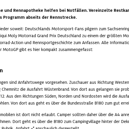
ne und Rennapotheke helfen bei Notfällen. Vereinzelte Restkar
es Programm abseits der Rennstrecke.
wieder soweit: Deutschlands Motorsport-Fans pilgern zum Sachsenring
qui Moly Motorrad Grand Prix Deutschland zu einem der größten Mot
orrad-Action und Rennsportgeschichte zum Anfassen. Alle Informatio
 MotoGP gibt es hier kompakt zusammengefasst:
en
ngen sind Anfahrtswege vorgesehen. Zuschauer aus Richtung Westen
 Chemnitz die Ausfahrt Wüstenbrand. Von dort aus gelangen sie prob
P12. Aus den Richtungen Süden, Norden und Nordosten wird die Ausfah
len. Von dort aus geht es über die Bundesstraße B180 zum gut errei
bilen ist dort nicht erlaubt. Camper sollten daher über die A4 anrei
men. Dort geht es über die B180 zum Campingvillage hinter der Dekra
 Rubrik „
Anfahrt
“ anschaulich dargestellt.