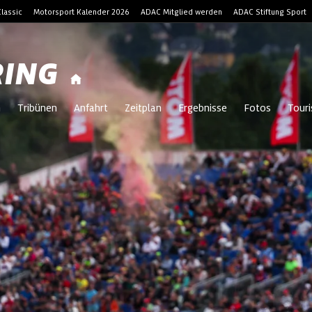
lassic
Motorsport Kalender 2026
ADAC Mitglied werden
ADAC Stiftung Sport
RING
m
Tribünen
Anfahrt
Zeitplan
Ergebnisse
Fotos
Tour