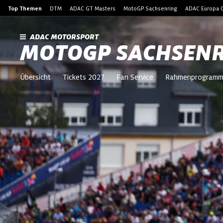
Top Themen
DTM
ADAC GT Masters
MotoGP Sachsenring
ADAC Europa C
ADAC MOTORSPORT
MOTOGP SACHSEN
Übersicht
Tickets 2027
Fan Service
Rahmenprogram