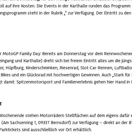
oll auf ihre Kosten. Die Events in der Karthalle runden das Programm a
ngsprogramm steht in der Rubrik „
“ zur Verfügung. Der Eintritt zu den 
er MotoGP Family Day: Bereits am Donnerstag vor dem Rennwochenende (
ngang und Karthalle) dreht sich bei freiem Eintritt alles um die jüng
, Hüpfburg, Kinderschminken, Riesenrad, Slot-Car-Rennen, Luftballo
Bikes und ein Glücksrad mit hochwertigen Gewinnen. Auch „Stark für K
gt damit: Spitzenmotorsport und Familienerlebnis gehen hier Hand in
z
-Wochenende stehen Motorrädern Stellflächen auf dem eigens dafür e
(Am Sachsenring 1, 09337 Bernsdorf) zur Verfügung – direkt an der B
rktickets sind ausschließlich vor Ort erhältlich.