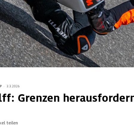
P
·
3.3.2026
lff: Grenzen herausforder
kel teilen