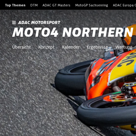
Top Themen
DTM
ADAC GT Masters
MotoGP Sachsenring
ADAC Europa C
ADAC MOTORSPORT
MOTO4 NORTHERN
Übersicht
Konzept
Kalender
Ergebnisse
Wertung