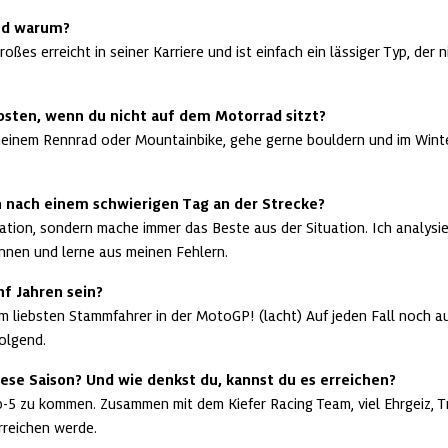
und warum?
roßes erreicht in seiner Karriere und ist einfach ein lässiger Typ, der
sten, wenn du nicht auf dem Motorrad sitzt?
meinem Rennrad oder Mountainbike, gehe gerne bouldern und im Winter
h nach einem schwierigen Tag an der Strecke?
ivation, sondern mache immer das Beste aus der Situation. Ich analysie
nen und lerne aus meinen Fehlern.
f Jahren sein?
am liebsten Stammfahrer in der MotoGP! (lacht) Auf jeden Fall noch a
olgend.
diese Saison? Und wie denkst du, kannst du es erreichen?
op-5 zu kommen. Zusammen mit dem Kiefer Racing Team, viel Ehrgeiz, Tra
erreichen werde.