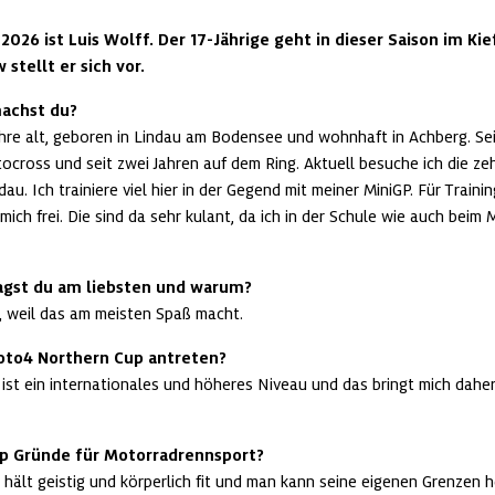
026 ist Luis Wolff. Der 17-Jährige geht in dieser Saison im Kie
 stellt er sich vor.
machst du?
Jahre alt, geboren in Lindau am Bodensee und wohnhaft in Achberg. Sei
ocross und seit zwei Jahren auf dem Ring. Aktuell besuche ich die ze
au. Ich trainiere viel hier in der Gegend mit meiner MiniGP. Für Train
mich frei. Die sind da sehr kulant, da ich in der Schule wie auch beim
gst du am liebsten und warum?
, weil das am meisten Spaß macht.
oto4 Northern Cup antreten?
t ein internationales und höheres Niveau und das bringt mich daher 
op Gründe für Motorradrennsport?
 hält geistig und körperlich fit und man kann seine eigenen Grenzen 