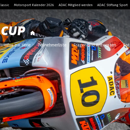
lassic
Motorsport Kalender 2026
ADAC Mitglied werden
ADAC Stiftung Sport
 CUP
Infos zur Serie
Teilnehmerliste
Fragen und Antworten
Fot