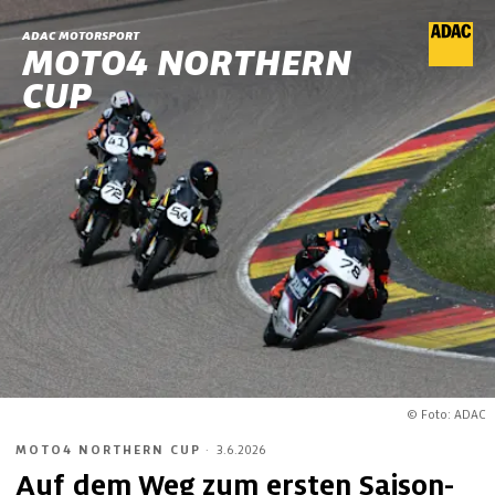
ADAC MOTORSPORT
MOTO4 NORTHERN
CUP
© Foto: ADAC
MOTO4 NORTHERN CUP
·
3.6.2026
Auf dem Weg zum ersten Saison-