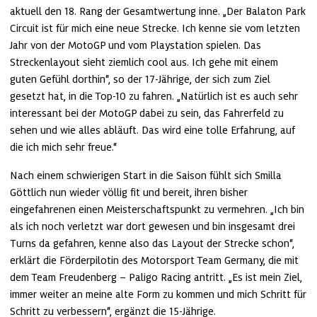
aktuell den 18. Rang der Gesamtwertung inne. „Der Balaton Park 
Circuit ist für mich eine neue Strecke. Ich kenne sie vom letzten 
Jahr von der MotoGP und vom Playstation spielen. Das 
Streckenlayout sieht ziemlich cool aus. Ich gehe mit einem 
guten Gefühl dorthin“, so der 17-Jährige, der sich zum Ziel 
gesetzt hat, in die Top-10 zu fahren. „Natürlich ist es auch sehr 
interessant bei der MotoGP dabei zu sein, das Fahrerfeld zu 
sehen und wie alles abläuft. Das wird eine tolle Erfahrung, auf 
die ich mich sehr freue.“
Nach einem schwierigen Start in die Saison fühlt sich Smilla 
Göttlich nun wieder völlig fit und bereit, ihren bisher 
eingefahrenen einen Meisterschaftspunkt zu vermehren. „Ich bin 
als ich noch verletzt war dort gewesen und bin insgesamt drei 
Turns da gefahren, kenne also das Layout der Strecke schon“, 
erklärt die Förderpilotin des Motorsport Team Germany, die mit 
dem Team Freudenberg – Paligo Racing antritt. „Es ist mein Ziel, 
immer weiter an meine alte Form zu kommen und mich Schritt für 
Schritt zu verbessern“, ergänzt die 15-Jährige.