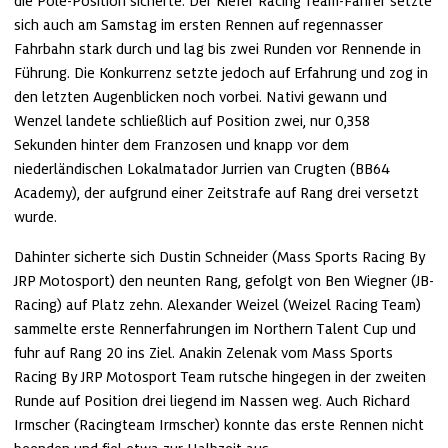
die Pole-Position sicherte. Der Kiefer Racing Team-Fahrer setzte 
sich auch am Samstag im ersten Rennen auf regennasser 
Fahrbahn stark durch und lag bis zwei Runden vor Rennende in 
Führung. Die Konkurrenz setzte jedoch auf Erfahrung und zog in 
den letzten Augenblicken noch vorbei. Nativi gewann und 
Wenzel landete schließlich auf Position zwei, nur 0,358 
Sekunden hinter dem Franzosen und knapp vor dem 
niederländischen Lokalmatador Jurrien van Crugten (BB64 
Academy), der aufgrund einer Zeitstrafe auf Rang drei versetzt 
wurde.
Dahinter sicherte sich Dustin Schneider (Mass Sports Racing By 
JRP Motosport) den neunten Rang, gefolgt von Ben Wiegner (JB-
Racing) auf Platz zehn. Alexander Weizel (Weizel Racing Team) 
sammelte erste Rennerfahrungen im Northern Talent Cup und 
fuhr auf Rang 20 ins Ziel. Anakin Zelenak vom Mass Sports 
Racing By JRP Motosport Team rutsche hingegen in der zweiten 
Runde auf Position drei liegend im Nassen weg. Auch Richard 
Irmscher (Racingteam Irmscher) konnte das erste Rennen nicht 