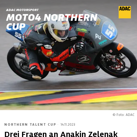
ADAC MOTORSPORT
MOTO4 NORTHERN
CUP
© Foto: ADAC
NORTHERN TALENT CUP
·
14.11.2023
Drei Fragen an Anakin Zelenak