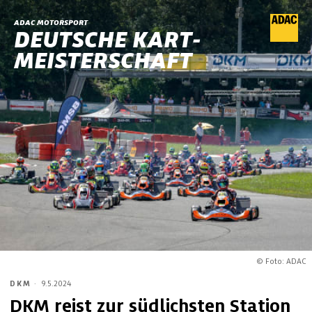
ADAC MOTORSPORT
DEUTSCHE KART-
MEISTERSCHAFT
© Foto: ADAC
DKM
·
9.5.2024
DKM reist zur südlichsten Station