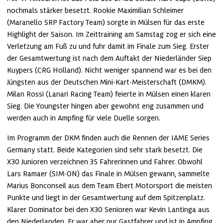
nochmals stärker besetzt. Rookie Maximilian Schleimer 
(Maranello SRP Factory Team) sorgte in Mülsen für das erste 
Highlight der Saison. Im Zeittraining am Samstag zog er sich eine 
Verletzung am Fuß zu und fuhr damit im Finale zum Sieg. Erster 
der Gesamtwertung ist nach dem Auftakt der Niederländer Siep 
Kuypers (CRG Holland). Nicht weniger spannend war es bei den 
Jüngsten aus der Deutschen Mini-Kart-Meisterschaft (DMKM). 
Milan Rossi (Lanari Racing Team) feierte in Mülsen einen klaren 
Sieg. Die Youngster hingen aber gewohnt eng zusammen und 
werden auch in Ampfing für viele Duelle sorgen.
Im Programm der DKM finden auch die Rennen der IAME Series 
Germany statt. Beide Kategorien sind sehr stark besetzt. Die 
X30 Junioren verzeichnen 35 Fahrerinnen und Fahrer. Obwohl 
Lars Ramaer (SIM-ON) das Finale in Mülsen gewann, sammelte 
Marius Bonconseil aus dem Team Ebert Motorsport die meisten 
Punkte und liegt in der Gesamtwertung auf dem Spitzenplatz. 
Klarer Dominator bei den X30 Senioren war Kevin Lantinga aus 
den Niederlanden. Er war aber nur Gastfahrer und ist in Ampfing 