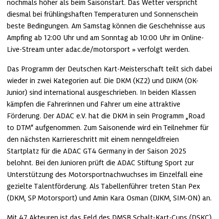
nochmals höher als beim Saisonstart. Das Wetter verspricht 
diesmal bei frühlingshaften Temperaturen und Sonnenschein 
beste Bedingungen. Am Samstag können die Geschehnisse aus 
Ampfing ab 12:00 Uhr und am Sonntag ab 10:00 Uhr im Online-
Live-Stream unter 
adac.de/motorsport
 verfolgt werden.
Das Programm der Deutschen Kart-Meisterschaft teilt sich dabei 
wieder in zwei Kategorien auf. Die DKM (KZ2) und DJKM (OK-
Junior) sind international ausgeschrieben. In beiden Klassen 
kämpfen die Fahrerinnen und Fahrer um eine attraktive 
Förderung. Der ADAC e.V. hat die DKM in sein Programm „Road 
to DTM“ aufgenommen. Zum Saisonende wird ein Teilnehmer für 
den nächsten Karriereschritt mit einem nenngeldfreien 
Startplatz für die ADAC GT4 Germany in der Saison 2025 
belohnt. Bei den Junioren prüft die ADAC Stiftung Sport zur 
Unterstützung des Motorsportnachwuchses im Einzelfall eine 
gezielte Talentförderung. Als Tabellenführer treten Stan Pex 
(DKM, SP Motorsport) und Amin Kara Osman (DJKM, SIM-ON) an.
Mit 47 Akteuren ist das Feld des DMSB Schalt-Kart-Cups (DSKC) 