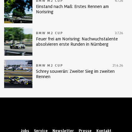
BMW M2 CUP
4.7.26
Einstand nach Maß: Erstes Rennen am
Norisring
BMW M2 CUP
3.7.26
Feuer frei am Norisring: Nachwuchstalente
absolvieren erste Runden in Nürnberg
BMW M2 CUP
21.6.26
Schrey souverän: Zweiter Sieg im zweiten
Rennen
Jobs
Service
Newsletter
Presse
Kontakt