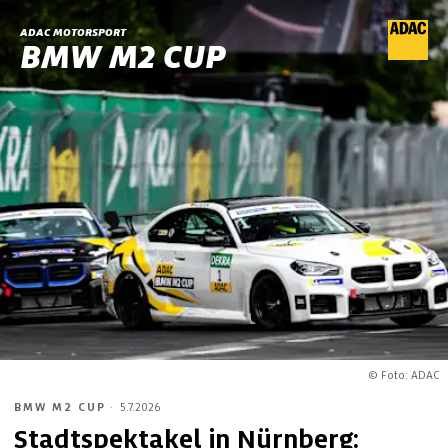
ADAC MOTORSPORT
BMW M2 CUP
© Foto: ADAC
BMW M2 CUP
·
5.7.2026
Stadtspektakel in Nürnberg: