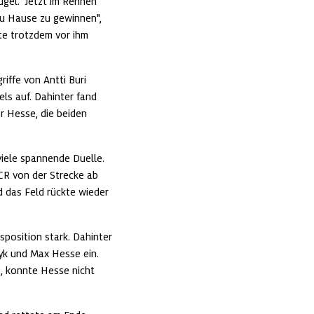
gel. "Jetzt im Rennen 
zu Hause zu gewinnen", 
e trotzdem vor ihm 
ffe von Antti Buri 
s auf. Dahinter fand 
r Hesse, die beiden 
viele spannende Duelle. 
R von der Strecke ab 
 das Feld rückte wieder 
position stark. Dahinter 
yk und Max Hesse ein. 
, konnte Hesse nicht 