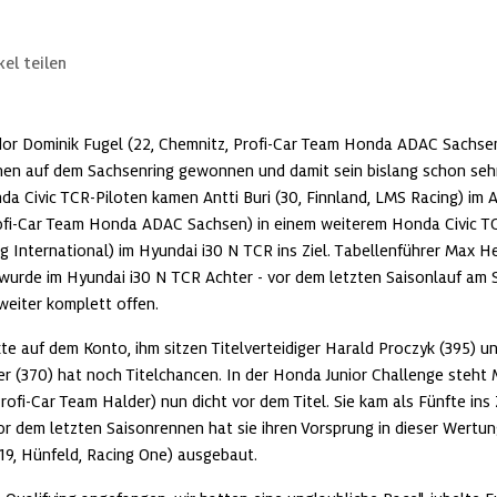
kel teilen
or Dominik Fugel (22, Chemnitz, Profi-Car Team Honda ADAC Sachsen):
nen auf dem Sachsenring gewonnen und damit sein bislang schon seh
a Civic TCR-Piloten kamen Antti Buri (30, Finnland, LMS Racing) im A
rofi-Car Team Honda ADAC Sachsen) in einem weiterem Honda Civic TC
ng International) im Hyundai i30 N TCR ins Ziel. Tabellenführer Max He
urde im Hyundai i30 N TCR Achter - vor dem letzten Saisonlauf am So
weiter komplett offen.
 auf dem Konto, ihm sitzen Titelverteidiger Harald Proczyk (395) und 
r (370) hat noch Titelchancen. In der Honda Junior Challenge steht 
rofi-Car Team Halder) nun dicht vor dem Titel. Sie kam als Fünfte ins 
vor dem letzten Saisonrennen hat sie ihren Vorsprung in dieser Wertung
(19, Hünfeld, Racing One) ausgebaut.