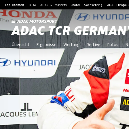
Top Themen
DTM
ADAC GT Masters
MotoGP Sachsenring
ADAC Europa C
ADAC MOTORSPORT
ADAC TCR GERMAN
Übersicht
Ergebnisse
Wertung
Re-Live
Fotos
N