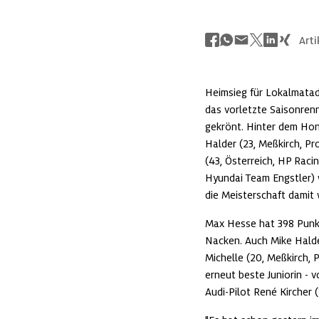
Arti
Heimsieg für Lokalmatad
das vorletzte Saisonren
gekrönt. Hinter dem Hond
Halder (23, Meßkirch, P
(43, Österreich, HP Raci
Hyundai Team Engstler) w
die Meisterschaft damit 
Max Hesse hat 398 Punkte
Nacken. Auch Mike Halde
Michelle (20, Meßkirch, P
erneut beste Juniorin - 
Audi-Pilot René Kircher 