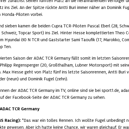
hrer zunächst seinen fünften Platz an die herannahenden Verfolger u
z ins Ziel. An der Spitze rückte Antti Buri immer näher an Dominik Fug
 Honda-Piloten vorbei.
d sieben kamen die beiden Cupra TCR-Piloten Pascal Eberl (28, Schwe
, Schweiz, Topcar Sport) ins Ziel. Hinter Hesse komplettierten Theo Co
im Hyundai i30 N TCR und Gaststarter Sami Taoufik (17, Marokko, Com
p Ten.
vierten Saison der ADAC TCR Germany fällt somit im letzten Saisonre
 Philipp Regensperger (20, Großthalham, Lubner Motorsport) mit sein
. Max Hesse geht von Platz fünf ins letzte Saisonrennen, Antti Buri v
der (neun) und Dominik Fugel (zehn).
nnen der ADAC TCR Germany im TV, online sind sie bei sport1.de, ada
uf der Facebook-Seite der ADAC TCR Germany zu sehen.
 ADAC TCR Germany
MS Racing):
 "Das war ein tolles Rennen. Ich wollte Fugel unbedingt n
te gewesen. Aber ich hatte keine Chance, wir waren gleichauf. Er wa