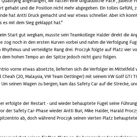
 Qualifying angefangen, wir hatten eine unglaubliche Pace", jubelte Fu
rt gehabt und die Position nicht mehr abgegeben. Ein tolles Gefühl, 
Ende hat Antti Druck gemacht und war etwas schneller. Aber ich konnt
ss es mit dem Sieg geklappt hat."
im Start gut wegkam, musste sein Teamkollege Halder direkt die Angri
 zog noch in den ersten Kurven vorbei und nahm die Verfolgung Fugel
 Rhythmus und verteidigte Rang drei. Proczyk folgte auf Platz vier vo
 dem hohen Tempo an der Spitze jedoch nicht ganz folgen.
trio vorne etwas absetzte, lieferten sich die Verfolger im Mittelfeld 
ll Cheah (20, Malaysia, VW Team Oettinger) mit seinem VW Golf GTI TC
. Um seinen Wagen zu bergen, kam das Safety Car auf die Strecke, und
r erfolgte der Restart - und wieder behauptete Fugel seine Führungs
 vor der Safety Car-Phase wieder Antti Buri, Mike Halder, Harald Procz
pitzentrio ab, doch während Proczyk seinen vierten Platz behauptete