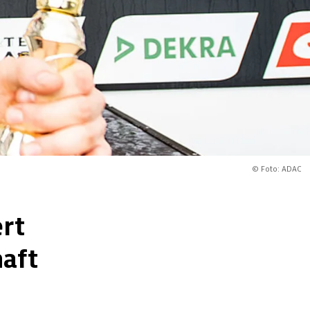
© Foto: ADAC
ert
aft