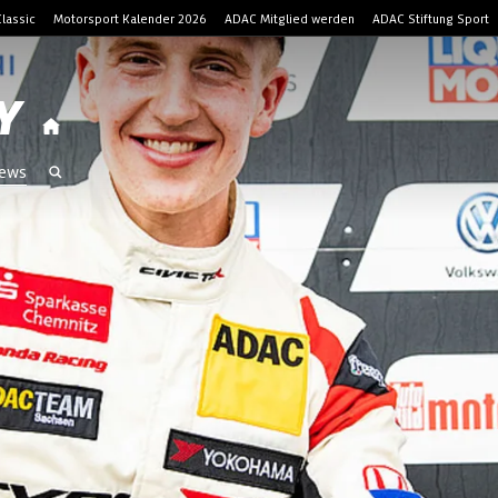
lassic
Motorsport Kalender 2026
ADAC Mitglied werden
ADAC Stiftung Sport
Y
ews