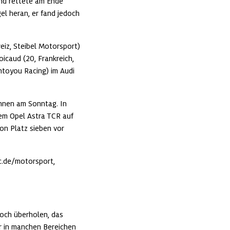
nd rettete am Ende 
el heran, er fand jedoch 
iz, Steibel Motorsport) 
icaud (20, Frankreich, 
toyou Racing) im Audi 
nnen am Sonntag. In 
em Opel Astra TCR auf 
on Platz sieben vor 
c.de/motorsport, 
och überholen, das 
r in manchen Bereichen 