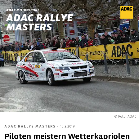
ADAC MOTORSPORT
ADAC RALLYE
MASTERS
© Foto: ADAC
ADAC RALLYE MASTERS
·
10.3.2019
Piloten meistern Wetterkapriolen