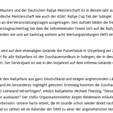
asters und der Deutschen Rallye Meisterschaft ist in diesem Jahr au
ndische Meisterschaft wie auch der ADAC Rallye Cup Teil der Sulinger R
 an drei Veranstaltungstagen ausgetragen. Den Auftakt bilden die frei
rstagnachmittag, bei dem die teilnehmenden Teams sich auf die Rally
erden vier und am Samstag weitere acht Wertungsprüfungen (WP) mit
wird auf dem ehemaligen Gelände der Pulverfabrik in Steyerberg ein
ht für alle Rallyefans ist der Zuschauerrundkurs in Sulingen, der in die
. Der Servicepark ist wie in den Vorjahren auf dem Informa-Gelände u
ir den Rallyefans aus ganz Deutschland und einigen angrenzenden Län
and ein besonderes Highlight geboten: Erstmalig konnten die Zuschau
Leinwand mitverfolgen", erklärt Rallyeleiter Michael Thiesing. "Diese
r ausbauen." Der stellv. Organisationsleiter Jürgen Riedemann erläute
rbessern. Unsere harte Arbeit, die im Grunde schon wieder direkt nac
und so zählen wir im Kalender der DRM zu einer der angesehensten Ve