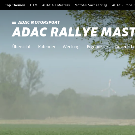
Top Themen
DTM
ADAC GT Masters
MotoGP Sachsenring
ADAC Europa C
ADAC MOTORSPORT
ADAC RALLYE MAS
Übersicht
Kalender
Wertung
Ergebnisse
Driver's 