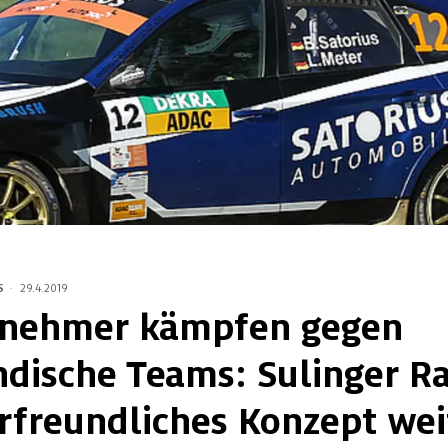
S
·
29.4.2019
lnehmer kämpfen gegen
ndische Teams: Sulinger Ra
rfreundliches Konzept wei