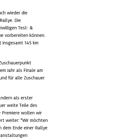
ch wieder die 
allye. Die 
willigen Test- & 
e vorbereiten können. 
 insgesamt 145 km 
 Zuschauerpunkt 
sem Jahr als Finale am 
nd für alle Zuschauer 
dern als erster 
er weite Teile des 
 Premiere wollen wir 
rt weiter: "Wir möchten 
h dem Ende einer Rallye 
ranstaltungen 