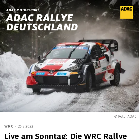
ADAC MOTORSPORT
ADAC RALLYE
DEUTSCHLAND
© Foto: ADAC
WRC
·
25.2.2022
Live am Sonntag: Die WRC Rallye