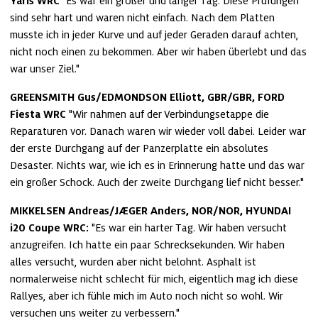
Yaris WRC
 "Es war ein großer und langer Tag. Diese Prüfungen 
sind sehr hart und waren nicht einfach. Nach dem Platten 
musste ich in jeder Kurve und auf jeder Geraden darauf achten, 
nicht noch einen zu bekommen. Aber wir haben überlebt und das 
war unser Ziel."
GREENSMITH Gus/EDMONDSON Elliott, GBR/GBR, FORD 
Fiesta WRC
 "Wir nahmen auf der Verbindungsetappe die 
Reparaturen vor. Danach waren wir wieder voll dabei. Leider war 
der erste Durchgang auf der Panzerplatte ein absolutes 
Desaster. Nichts war, wie ich es in Erinnerung hatte und das war 
ein großer Schock. Auch der zweite Durchgang lief nicht besser."
MIKKELSEN Andreas/JÆGER Anders, NOR/NOR, HYUNDAI 
i20 Coupe WRC:
 "Es war ein harter Tag. Wir haben versucht 
anzugreifen. Ich hatte ein paar Schrecksekunden. Wir haben 
alles versucht, wurden aber nicht belohnt. Asphalt ist 
normalerweise nicht schlecht für mich, eigentlich mag ich diese 
Rallyes, aber ich fühle mich im Auto noch nicht so wohl. Wir 
versuchen uns weiter zu verbessern."