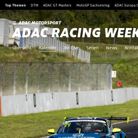
Top Themen
DTM
ADAC GT Masters
MotoGP Sachsenring
ADAC Europa C
ADAC MOTORSPORT
ADAC RACING WEE
Übersicht
Kalender
Re-Live
Serien
News
Konta