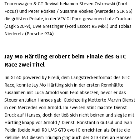
Tourenwagen & GT Revival bekamen Steven Ostrowski (Ford 
Focus) und Peter Röskes / Susanne Röskes (Mercedes SLK 55) 
die größten Pokale, in der VFV GLPpro gewannen Lutz Crackau 
(Zagk S20-9), Uwe Gretzinger (Ford Escort RS Mk4) und Tobias 
Niederelz (Porsche 924).
Jay Mo Härtling erobert beim Finale des GTC 
Race zwei Titel
Im GT60 powered by Pirelli, dem Langstreckenformat des GTC 
Race, konnte Jay Mo Härtling sich in der ersten Rennhälfte 
zusammen mit Luca Arnold vom Feld absetzen, bevor er das 
Steuer an Julian Hanses gab. Gleichzeitig kletterte Marvin Dienst 
in den Mercedes von Arnold. Im zweiten Stint machte Dienst 
Druck auf Hanses, doch der ließ sich nicht beirren und siegte mit 
Härtling knapp vor Arnold / Dienst. Konstantin Gutsul und Ivan 
Peklin (beide Audi R8 LMS GT3 evo II) erreichten als Dritte die 
Ziellinie. Mit diesem Triumph ging auch der GT3-Titel an Hanses 