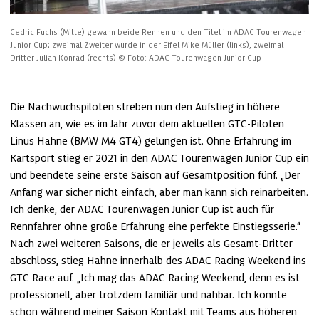
Cedric Fuchs (Mitte) gewann beide Rennen und den Titel im ADAC Tourenwagen 
Junior Cup; zweimal Zweiter wurde in der Eifel Mike Müller (links), zweimal 
Dritter Julian Konrad (rechts)
© Foto: ADAC Tourenwagen Junior Cup
Die Nachwuchspiloten streben nun den Aufstieg in höhere 
Klassen an, wie es im Jahr zuvor dem aktuellen GTC-Piloten 
Linus Hahne (BMW M4 GT4) gelungen ist. Ohne Erfahrung im 
Kartsport stieg er 2021 in den ADAC Tourenwagen Junior Cup ein 
und beendete seine erste Saison auf Gesamtposition fünf. „Der 
Anfang war sicher nicht einfach, aber man kann sich reinarbeiten. 
Ich denke, der ADAC Tourenwagen Junior Cup ist auch für 
Rennfahrer ohne große Erfahrung eine perfekte Einstiegsserie.“ 
Nach zwei weiteren Saisons, die er jeweils als Gesamt-Dritter 
abschloss, stieg Hahne innerhalb des ADAC Racing Weekend ins 
GTC Race auf. „Ich mag das ADAC Racing Weekend, denn es ist 
professionell, aber trotzdem familiär und nahbar. Ich konnte 
schon während meiner Saison Kontakt mit Teams aus höheren 