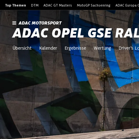
Top Themen
DTM
ADAC GT Masters
MotoGP Sachsenring
ADAC Europa C
ADAC MOTORSPORT
ADAC OPEL GSE RA
Übersicht
Kalender
Ergebnisse
Wertung
Driver's 