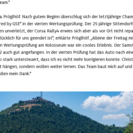
eam.“

 Pröglhöf. Nach gutem Beginn überschlug sich der letztjährige Cha
red by GSE“ in der vierten Wertungsprüfung. Der 25-jährige Sittendorfe
ben unverletzt, der Corsa Rally4 erwies sich aber als vor Ort nicht repa
lücklich für uns geendet ist“, erklärte Pröglhöf. „Alleine der Freitag mi
n Wertungsprüfung am Kolosseum war ein cooles Erlebnis. Der Samsta
2 auch gut angefangen. In der vierten Prüfung hat das Auto nach eine
stark untersteuert, dass ich es nicht mehr korrigieren konnte. Christi
t hängen, sondern wollen weiter lernen. Das Team baut mich auf und 
allen mein Dank.“