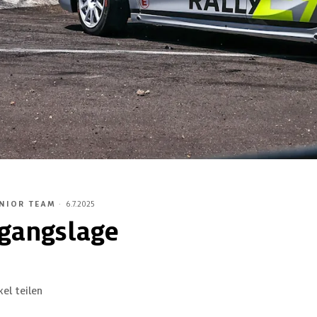
UNIOR TEAM
·
6.7.2025
gangslage
kel teilen