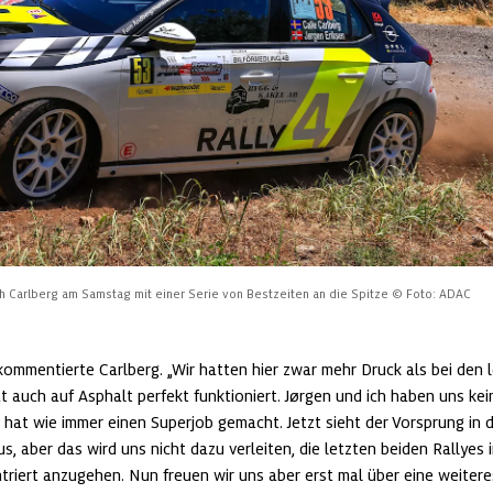
ch Carlberg am Samstag mit einer Serie von Bestzeiten an die Spitze
© Foto: ADAC
, kommentierte Carlberg. „Wir hatten hier zwar mehr Druck als bei den l
t auch auf Asphalt perfekt funktioniert. Jørgen und ich haben uns ke
 hat wie immer einen Superjob gemacht. Jetzt sieht der Vorsprung in
s, aber das wird uns nicht dazu verleiten, die letzten beiden Rallyes 
riert anzugehen. Nun freuen wir uns aber erst mal über eine weiteres