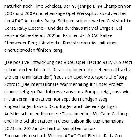
natürlich noch Timo Scheider. Der 45-jährige DTM-Champion von 
2008 und 2009 und ehemalige Opel-Werkspilot absolviert bei 
der ADAC Actronics Rallye Sulingen seinen zweiten Gaststart im 
Corsa Rally Electric – und das durchaus mit viel Ehrgeiz. Bei 
seinem Rallye-Debüt 2021 im Rahmen der ADAC Rallye 
Stemweder Berg glänzte das Rundstrecken-Ass mit einem 
eindrucksvollen fünften Rang.
„Die positive Entwicklung des ADAC Opel Electric Rally Cup setzt 
sich im vierten Jahr fort. Das Teilnehmerfeld ist ebenso attraktiv 
wie der Terminkalender“, freut sich Opel Motorsport-Chef Jörg 
Schrott. „Die internationale Wahrnehmung für unser Projekt 
nimmt stetig zu. Das Interesse aus ganz Europa zeigt, dass wir 
mit unserem innovativen Konzept den richtigen Weg 
eingeschlagen haben. Dazu tragen auch die einzigartigen 
Aufstiegschancen für unsere Teilnehmer bei. Mit Calle Carlberg 
und Timo Schulz starten in dieser Saison die Cup-Champions 
2023 und 2022 in der hart umkämpften Junior-
Europameisterschaft. Mit dem ADAC Opel Electric Rally Cup 