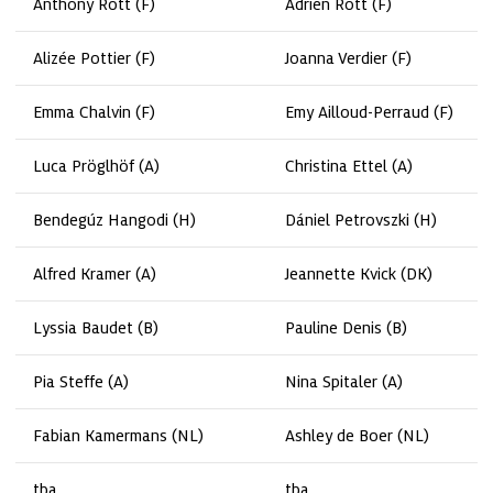
Anthony Rott (F)
Adrien Rott (F)
Alizée Pottier (F)
Joanna Verdier (F)
Emma Chalvin (F)
Emy Ailloud-Perraud (F)
Luca Pröglhöf (A)
Christina Ettel (A)
Bendegúz Hangodi (H)
Dániel Petrovszki (H)
Alfred Kramer (A)
Jeannette Kvick (DK)
Lyssia Baudet (B)
Pauline Denis (B)
Pia Steffe (A)
Nina Spitaler (A)
Fabian Kamermans (NL)
Ashley de Boer (NL)
tba
tba