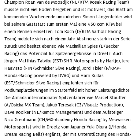
Champion Roan van de Moosdijk (NL/KTM Kosak Racing Team) 
musste nicht viel Boden hergeben und ist motiviert, das Blatt am 
kommenden Wochenende umzudrehen. Simon Längenfelder wird 
bei seinem Gaststart zum ersten Mal eine 450 ccm KTM bei 
einem Rennen einsetzen. Tom Koch (D/KTM Sarholz Racing 
Team) meldete sich nach einem Jahr Abstinenz stark in der Serie 
zurück und besitzt ebenso wie Maximilian Spies (D/Becker 
Racing) das Potenzial für Spitzenergebnisse in Dreetz. Auch 
Jörgen-Matthias Talviku (EST/SHR Motorsports by Hartje), Jere 
Haavisto (FIN/Schmicker Silve Racing), Jordi Tixier (F/KMP-
Honda-Racing powered by DVAG) und Harri Kullas 
(EST/Schmicker Silve Racing) empfehlen sich für 
Podiumsplatzierungen im Starterfeld mit hoher Leistungsdichte. 
Die Armada internationaler Spitzenfahrer wie Marcel Stauffer 
(A/Osicka MX Team), Jakub Teresak (CZ/Visualz Production), 
Dave Kooiker (NL/Kemco Management) und dem Aufsteiger 
Nico Greutmann (CH/MX-Academy Honda Racing by Meuwissen 
Motorsports) wird in Dreetz vom Japaner Yuki Okura (J/Honda 
Dream Racing Bells) ergänzt, der mit Unterstützung des Honda-