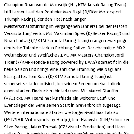
Champion Roan van de Moosdijk (NL/KTM Kosak Racing Team) 
trifft erneut auf den Routinier Max Nagl (D/Dörr Motorsport 
Triumph Racing), der den Titel nach langer 
Meisterschaftsführung im vergangenen Jahr erst bei der letzten 
Veranstaltung verlor. Mit Maximilian Spies (D/Becker Racing) und 
Noah Ludwig (D/KTM Sarholz Racing Team) drängen zwei junge 
deutsche Talente stark in Richtung Spitze. Der ehemalige MX2-
Weltmeister und zweifache ADAC MX Masters-Champion Jordi 
Tixier (F/KMP-Honda-Racing powered by DVAG) startet fit in die 
neue Saison und bringt eine ähnliche Erfahrung wie Nagl ans 
Startgatter. Tom Koch (D/KTM Sarholz Racing Team) ist 
seinerseits stark motiviert, bei seinem Seriencomeback direkt 
einen starken Eindruck zu hinterlassen. Mit Marcel Stauffer 
(A/Osicka MX Team) hat kurzfristig ein weiterer Lauf- und 
Eventsieger der Serie seinen Start in Grevenbroich zugesagt. 
Weitere internationale Starter wie Jörgen-Matthias Talviku 
(EST/SHR Motorsports by Hartje), Jere Haavisto (FIN/Schmicker 
Silve Racing), Jakub Teresak (CZ/Visualz Production) und Harri 
Kullas (EST/Schmicker Silve Racing) empfehlen sich ebenfalls für 