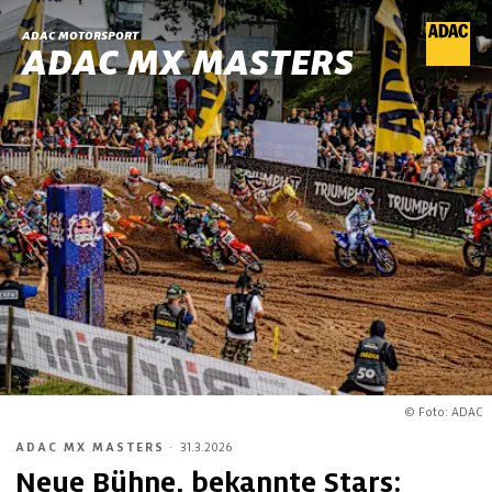
ADAC MOTORSPORT
ADAC MX MASTERS
© Foto: ADAC
ADAC MX MASTERS
·
31.3.2026
Neue Bühne, bekannte Stars: