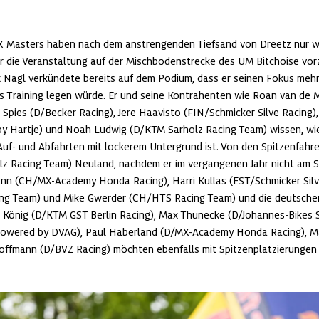
X Masters haben nach dem anstrengenden Tiefsand von Dreetz nur we
ür die Veranstaltung auf der Mischbodenstrecke des UM Bitchoise vorz
x Nagl verkündete bereits auf dem Podium, dass er seinen Fokus mehr
ves Training legen würde. Er und seine Kontrahenten wie Roan van de
 Spies (D/Becker Racing), Jere Haavisto (FIN/Schmicker Silve Racing),
 Hartje) und Noah Ludwig (D/KTM Sarholz Racing Team) wissen, wie 
Auf- und Abfahrten mit lockerem Untergrund ist. Von den Spitzenfahrern
 Racing Team) Neuland, nachdem er im vergangenen Jahr nicht am Sta
nn (CH/MX-Academy Honda Racing), Harri Kullas (EST/Schmicker Silv
g Team) und Mike Gwerder (CH/HTS Racing Team) und die deutschen 
 König (D/KTM GST Berlin Racing), Max Thunecke (D/Johannes-Bikes Su
wered by DVAG), Paul Haberland (D/MX-Academy Honda Racing), Ma
Hoffmann (D/BVZ Racing) möchten ebenfalls mit Spitzenplatzierungen