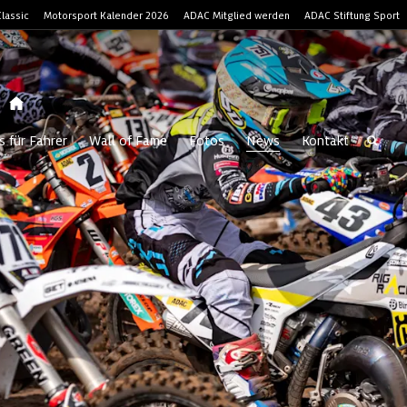
lassic
Motorsport Kalender 2026
ADAC Mitglied werden
ADAC Stiftung Sport
s für Fahrer
Wall of Fame
Fotos
News
Kontakt