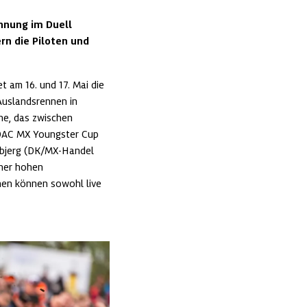
nnung im Duell 
n die Piloten und 
m 16. und 17. Mai die 
Auslandsrennen in 
he, das zwischen 
ADAC MX Youngster Cup 
bjerg (DK/MX-Handel 
ner hohen 
nen können sowohl live 