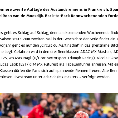
emiere zweite Auflage des Auslandsrennens in Frankreich. Spa
 Roan van de Moosdijk. Back-to-Back Rennwochenenden forder
 geht es Schlag auf Schlag, denn am kommenden Wochenende findet a
 Saison statt. Zum zweiten Mal in der Geschichte der Serie findet ein 
Vorjahr geht es auf den „Circuit du Martinsthal“ in das grenznahe Bitc
he liegt. Gefahren wird in den drei Rennklassen ADAC MX Masters, 
125, wo Max Nagl (D/Dörr Motorsport Triumph Racing), Nicolai Skov
ucas Leok (EST/KTM MX Futures) als Tabellenführer anreisen. Mit ei
 Klassen dürfen die Fans sich auf spannende Rennen freuen. Alle Ren
enlosen Livestream unter 
adac.de/mx-masters
 verfolgt werden.