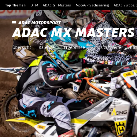
Top Themen
DTM
ADAC GT Masters
MotoGP Sachsenring
ADAC Europa C
ADAC MOTORSPORT
ADAC MX MASTERS
Übersicht
Kalender
Ergebnisse
Infos zur Serie
Info