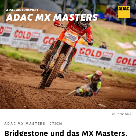
ADAC MOTORSPORT
ADAC MX MASTERS
© Foto: ADAC
ADAC MX MASTERS
·
2.7.2026
Bridgestone und das MX Masters.