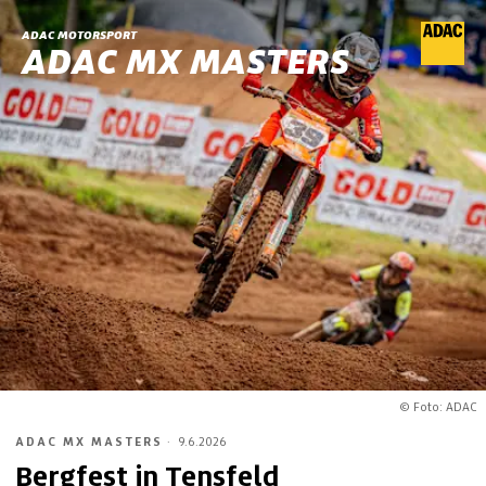
ADAC MOTORSPORT
ADAC MX MASTERS
© Foto: ADAC
ADAC MX MASTERS
·
9.6.2026
Bergfest in Tensfeld