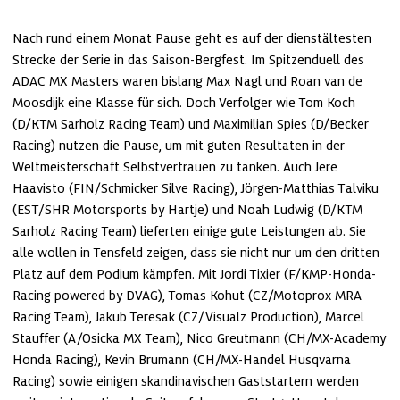
Nach rund einem Monat Pause geht es auf der dienstältesten 
Strecke der Serie in das Saison-Bergfest. Im Spitzenduell des 
ADAC MX Masters waren bislang Max Nagl und Roan van de 
Moosdijk eine Klasse für sich. Doch Verfolger wie Tom Koch 
(D/KTM Sarholz Racing Team) und Maximilian Spies (D/Becker 
Racing) nutzen die Pause, um mit guten Resultaten in der 
Weltmeisterschaft Selbstvertrauen zu tanken. Auch Jere 
Haavisto (FIN/Schmicker Silve Racing), Jörgen-Matthias Talviku 
(EST/SHR Motorsports by Hartje) und Noah Ludwig (D/KTM 
Sarholz Racing Team) lieferten einige gute Leistungen ab. Sie 
alle wollen in Tensfeld zeigen, dass sie nicht nur um den dritten 
Platz auf dem Podium kämpfen. Mit Jordi Tixier (F/KMP-Honda-
Racing powered by DVAG), Tomas Kohut (CZ/Motoprox MRA 
Racing Team), Jakub Teresak (CZ/Visualz Production), Marcel 
Stauffer (A/Osicka MX Team), Nico Greutmann (CH/MX-Academy 
Honda Racing), Kevin Brumann (CH/MX-Handel Husqvarna 
Racing) sowie einigen skandinavischen Gaststartern werden 