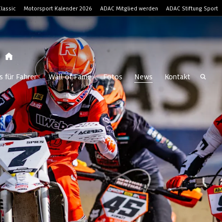
lassic
Motorsport Kalender 2026
ADAC Mitglied werden
ADAC Stiftung Sport
s für Fahrer
Wall of Fame
Fotos
News
Kontakt