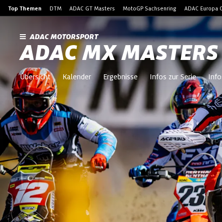
Top Themen
DTM
ADAC GT Masters
MotoGP Sachsenring
ADAC Europa C
ADAC MOTORSPORT
ADAC MX MASTERS
Übersicht
Kalender
Ergebnisse
Infos zur Serie
Info