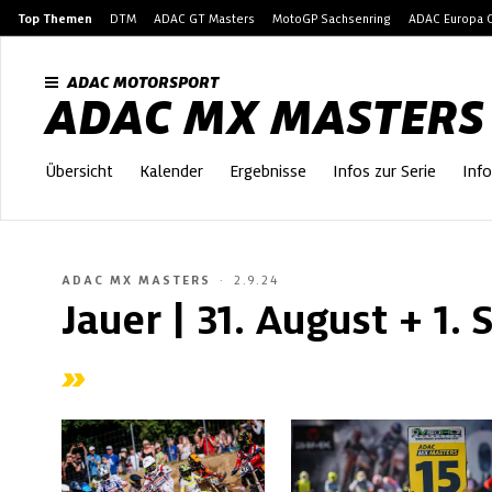
Top Themen
DTM
ADAC GT Masters
MotoGP Sachsenring
ADAC Europa C
ADAC MOTORSPORT
ADAC MX MASTERS
Übersicht
Kalender
Ergebnisse
Infos zur Serie
Info
ADAC MX MASTERS
2.9.24
Jauer | 31. August + 1